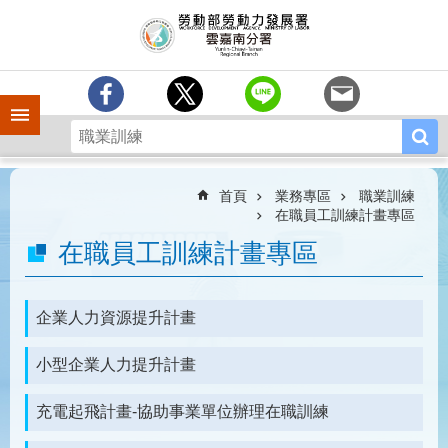
跳到主要內容區塊
訊
息
中
心
手機側欄
分
署
簡
介
首頁
業務專區
職業訓練
在職員工訓練計畫專區
業
在職員工訓練計畫專區
務
專
區
企業人力資源提升計畫
相
關
小型企業人力提升計畫
連
結
充電起飛計畫-協助事業單位辦理在職訓練
常