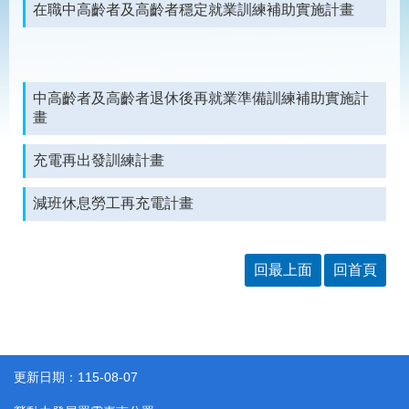
見
在職中高齡者及高齡者穩定就業訓練補助實施計畫
問
答
為
民
中高齡者及高齡者退休後再就業準備訓練補助實施計
服
畫
務
充電再出發訓練計畫
網
回
減班休息勞工再充電計畫
站
首
導
頁
覽
回最上面
回首頁
English
民
意
信
箱
常
雙
更新日期：115-08-07
見
語
問
詞