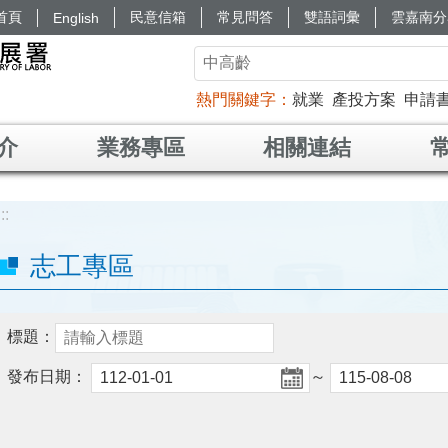
首頁
民意信箱
常見問答
雙語詞彙
雲嘉南分
English
熱門關鍵字
就業
產投方案
申請
介
業務專區
相關連結
:::
志工專區
標題：
發布日期：
～