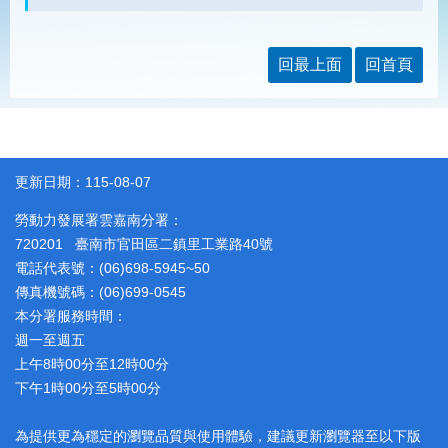
見
問
答
回最上面
回首頁
為
民
服
務
更新日期：115-08-07
網
回
勞動力發展署雲嘉南分署：
站
首
導
頁
720201 臺南市官田區二鎮里工業路40號
覽
電話代表號：(06)698-5945~50
傳真機號碼：(06)699-0545
English
民
本分署服務時間：
意
信
週一至週五
箱
上午8時00分至12時00分
下午1時00分至5時00分
常
雙
見
語
問
詞
為提供更為穩定的瀏覽品質與使用體驗，建議更新瀏覽器至以下版