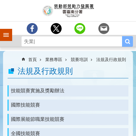
跳到主要內容區塊
訊
息
中
心
手機側欄
分
署
簡
介
首頁
業務專區
競賽培訓
法規及行政規則
業
法規及行政規則
務
專
區
技能競賽實施及獎勵辦法
相
國際技能競賽
關
連
結
國際展能節職業技能競賽
常
全國技能競賽