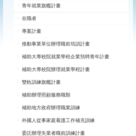
見
青年就業旗艦計畫
問
答
在職者
為
專案計畫
民
服
推動事業單位辦理職前培訓計畫
務
補助大專校院就業學程企業預聘青年計畫
網
回
站
首
補助大專校院辦理就業學程計畫
導
頁
覽
雙軌訓練旗艦計畫
English
民
補助辦理照顧服務職類
意
信
補助地方政府辦理職業訓練
箱
常
雙
外國人從事家庭看護工作補充訓練
見
語
問
詞
委託辦理失業者職前訓練計畫