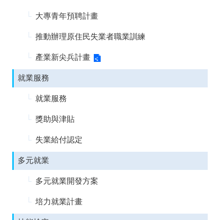
答
彙
大專青年預聘計畫
雲
RSS
嘉
推動辦理原住民失業者職業訓練
南
分
產業新尖兵計畫
署
資
源
就業服務
手
冊
就業服務
獎助與津貼
隱
政
私
府
權
網
失業給付認定
及
站
安
資
多元就業
全
料
政
開
多元就業開發方案
策
放
宣
培力就業計畫
告