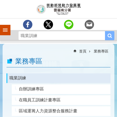
跳到主要內容區塊
訊
息
中
心
手機側欄
分
署
簡
介
首頁
業務專區
業
業務專區
務
專
區
職業訓練
相
自辦訓練專區
關
連
在職員工訓練計畫專區
結
區域運籌人力資源整合服務計畫
常