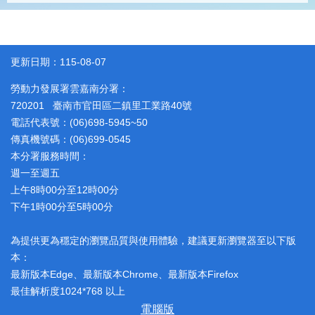
見
問
答
為
更新日期：115-08-07
民
服
勞動力發展署雲嘉南分署：
務
720201 臺南市官田區二鎮里工業路40號
電話代表號：(06)698-5945~50
傳真機號碼：(06)699-0545
網
回
本分署服務時間：
站
首
導
頁
週一至週五
覽
上午8時00分至12時00分
下午1時00分至5時00分
English
民
意
信
為提供更為穩定的瀏覽品質與使用體驗，建議更新瀏覽器至以下版
箱
本：
最新版本Edge、最新版本Chrome、最新版本Firefox
常
雙
最佳解析度1024*768 以上
見
語
問
詞
電腦版