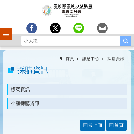
跳到主要內容區塊
訊
息
中
心
手機側欄
分
署
簡
介
首頁
訊息中心
採購資訊
業
採購資訊
務
專
區
標案資訊
相
小額採購資訊
關
連
結
回最上面
回首頁
常