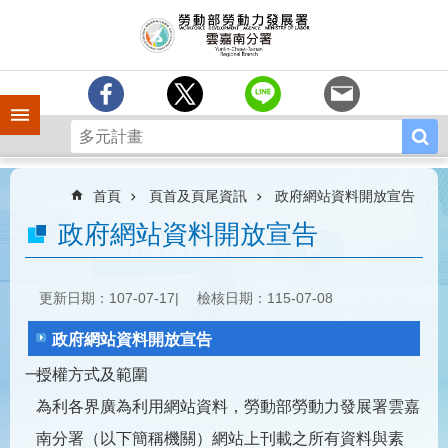
跳到主要內容區塊
訊
息
中
心
手機側欄
分
署
簡
介
首頁
頁首及頁尾資訊
政府網站資料開放宣告
業
政府網站資料開放宣告
務
專
區
更新日期：107-07-17
檢核日期：115-07-08
相
政府網站資料開放宣告
關
連
一、
授權方式及範圍
結
為利各界廣為利用網站資料，勞動部勞動力發展署雲嘉
常
南分署（以下簡稱機關）網站上刊載之所有資料與素