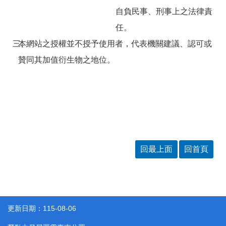
聯
自負民事、刑事上之法律責
絡
資
任。
訊
分
三、
本網站之授權並不授予使用者，代表機關建議、認可或
機
贊同其加值衍生物之地位。
表
回最上面
回首頁
更新日期：115-08-06