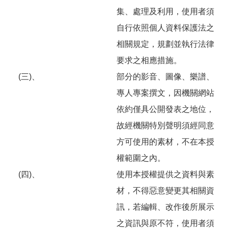
答
彙
集、處理及利用，使用者須
雲
RSS
自行依照個人資料保護法之
嘉
南
相關規定，規劃並執行法律
分
要求之相應措施。
署
資
(三)、
部分的影音、圖像、樂譜、
源
手
專人專案撰文，因機關網站
冊
依約僅具公開發表之地位，
隱
政
故經機關特別聲明須經同意
私
府
方可使用的素材，不在本授
權
網
及
站
權範圍之內。
安
資
全
料
(四)、
使用本授權提供之資料與素
政
開
材，不得惡意變更其相關資
策
放
宣
訊，若編輯、改作後所展示
告
之資訊與原不符，使用者須