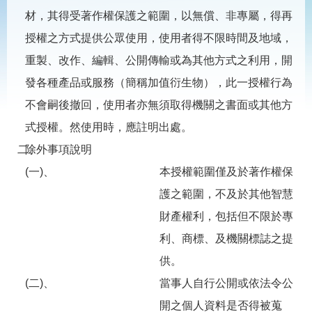
見
材，其得受著作權保護之範圍，以無償、非專屬，得再
問
答
授權之方式提供公眾使用，使用者得不限時間及地域，
為
重製、改作、編輯、公開傳輸或為其他方式之利用，開
民
發各種產品或服務（簡稱加值衍生物），此一授權行為
服
務
不會嗣後撤回，使用者亦無須取得機關之書面或其他方
式授權。然使用時，應註明出處。
網
回
二、
除外事項說明
站
首
導
頁
(一)、
本授權範圍僅及於著作權保
覽
護之範圍，不及於其他智慧
English
民
財產權利，包括但不限於專
意
信
利、商標、及機關標誌之提
箱
供。
常
雙
(二)、
當事人自行公開或依法令公
見
語
問
詞
開之個人資料是否得被蒐