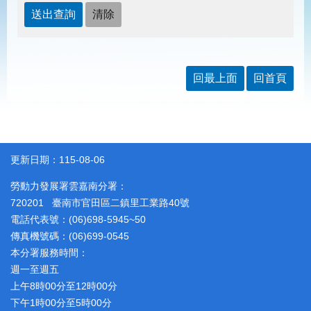
見
問
答
為
民
回最上面
回首頁
服
務
網
回
站
首
更新日期：115-08-06
導
頁
覽
勞動力發展署雲嘉南分署：
720201 臺南市官田區二鎮里工業路40號
English
民
電話代表號：(06)698-5945~50
意
信
傳真機號碼：(06)699-0545
箱
本分署服務時間：
週一至週五
常
雙
上午8時00分至12時00分
見
語
問
詞
下午1時00分至5時00分