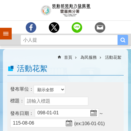
跳到主要內容區塊
訊
息
中
心
手機側欄
分
署
簡
介
首頁
為民服務
活動花絮
業
活動花絮
務
專
區
發布單位：
相
標題：
關
連
發布日期：
～
結
(ex:106-01-01)
常