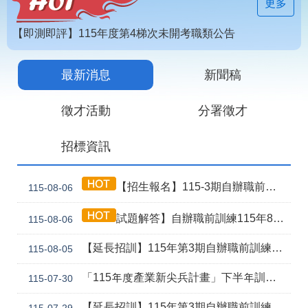
見
更多
問
答
【即測即評】115年度第4梯次未開考職類公告
為
【技能檢定】115年第4梯次即測即評及發證受理報名職類及期程說明
民
最新消息
新聞稿
115年第2期自辦在職人員進修訓練甄試榜單
服
務
徵才活動
分署徵才
網
回
招標資訊
站
首
導
頁
覽
【招生報名】115-3期自辦職前產訓合作(漢翔公司)-電腦數值控制機械班
115-08-06
English
民
試題解答】自辦職前訓練115年8月5日甄試解答公告
115-08-06
意
信
箱
【延長招訓】115年第3期自辦職前訓練「應用電子(太陽能光電技術應用)」延長招生報名
115-08-05
常
雙
「115年度產業新尖兵計畫」下半年訓練課程
115-07-30
見
語
問
詞
【延長招訓】115年第3期自辦職前訓練【智慧製造產線工程師】，因未達開班門檻故延長招訓1次
115-07-29