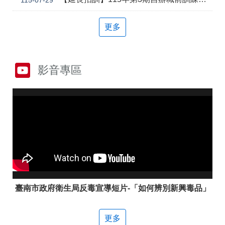
答
彙
雲
RSS
更多
嘉
南
分
署
影音專區
資
源
手
冊
隱
政
私
府
權
網
及
站
安
資
全
料
政
開
臺南市政府衛生局反毒宣導短片-「如何辨別新興毒品」
策
放
宣
告
更多