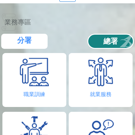
聯
絡
資
訊
業務專區
分
機
表
分署
總署
職業訓練
就業服務