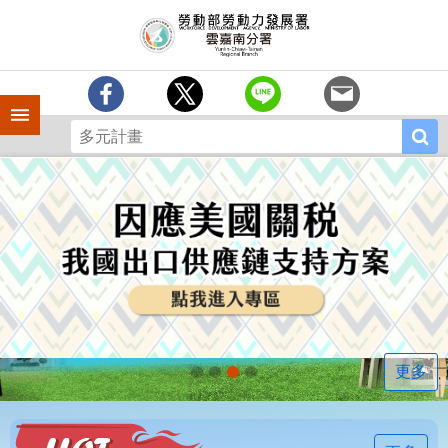
跳到主要內容區塊
訊
息
中
心
手機側欄
分
署
簡
介
業
務
專
區
相
關
連
更多
結
常