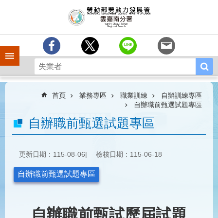
跳到主要內容區塊
訊
息
中
心
手機側欄
分
署
簡
介
首頁
業務專區
職業訓練
自辦訓練專區
自辦職前甄選試題專區
業
自辦職前甄選試題專區
務
專
區
更新日期：115-08-06
檢核日期：115-06-18
相
關
自辦職前甄選試題專區
連
結
常
自辦職前甄試歷屆試題