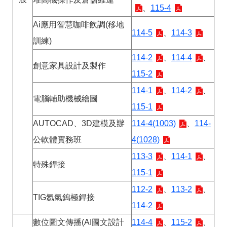
、
115-4
Ai應用智慧咖啡飲調(移地
114-5
、
114-3
訓練)
114-2
、
114-4
、
創意家具設計及製作
115-2
114-1
、
114-2
、
電腦輔助機械繪圖
115-1
AUTOCAD、3D建模及辦
114-4(1003)
、
114-
公軟體實務班
4(1028)
113-3
、
114-1
、
特殊銲接
115-1
112-2
、
113-2
、
TIG氬氣鎢極銲接
114-2
數位圖文傳播(AI圖文設計
114-4
、
115-2
、