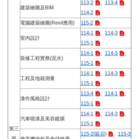
113-2
、
113-4
、
建築繪圖及BIM
114-2
電腦建築繪圖(Revit應用)
115-2
114-1
、
114-3
、
室內設計
115-1
114-1
、
114-3
、
裝修工程實務(泥水)
115-1
114-1
、
114-3
、
工程及地籍測量
115-1
113-4
、
114-1
、
漆作風格設計
115-1
114-1
、
114-3
、
汽車噴漆及美容鍍膜
115-1
第三
115-2(延召)
、
115-3
股
堆高機操作及倉儲維運