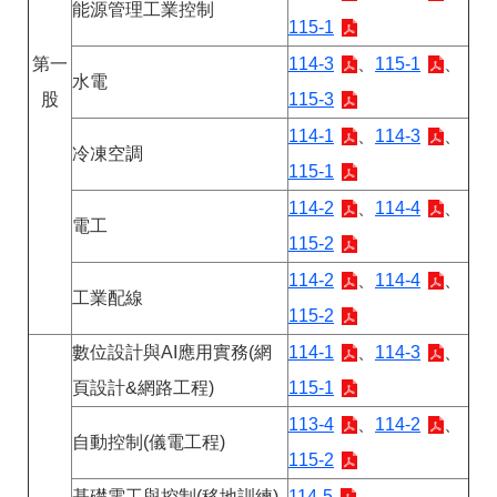
答
彙
能源管理工業控制
115-1
雲
RSS
第一
114-3
、
115-1
、
嘉
水電
南
股
115-3
分
署
114-1
、
114-3
、
冷凍空調
資
115-1
源
手
114-2
、
114-4
、
冊
電工
115-2
隱
政
114-2
、
114-4
、
私
府
工業配線
權
網
115-2
及
站
數位設計與AI應用實務(網
114-1
、
114-3
、
安
資
全
料
頁設計&網路工程)
115-1
政
開
策
放
113-4
、
114-2
、
宣
自動控制(儀電工程)
115-2
告
基礎電工與控制(移地訓練)
114-5