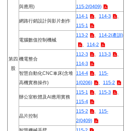
與應用)
115-2(0409)
114-1
、
114-3
、
網路行銷設計與影片創作
115-1
113-2
、
114-2(產訓)
電腦數值控制機械
、
114-2
112-3
、
113-3
、
第四
機電整合
114-3
股
智慧自動化CNC車床(含堆
114-4
、
115-
高機實務操作)
1(0206)
、
115-2
115-1
、
115-3
、
辦公室軟體及AI應用實務
115-4
115-2
、
115-
晶片控制
2(0409)
智慧機械手臂
115-2