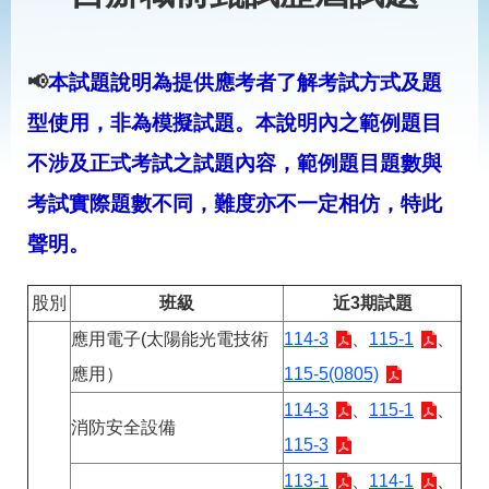
見
問
答
📢
本試題說明為提供應考者了解考試方式及題
為
民
型使用，非為模擬試題。本說明內之範例題目
服
務
不涉及正式考試之試題內容，範例題目題數與
考試實際題數不同，難度亦不一定相仿，特此
網
回
聲明。
站
首
導
頁
覽
股別
班級
近3期試題
English
民
應用電子(太陽能光電技術
114-3
、
115-1
、
意
信
應用）
115-5(0805)
箱
114-3
、
115-1
、
消防安全設備
常
雙
115-3
見
語
問
詞
113-1
、
114-1
、