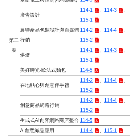
聯
絡
114-1
、
114-3
、
資
廣告設計
訊
115-1
分
農特產品包裝設計與自媒體
114-2
、
114-4
、
機
表
行銷
115-2
第二
股
114-1
、
114-3
、
烘焙
115-1
美好時光-歐法式麵包
114-5
114-2
、
114-4
、
在地點心與創意伴手禮
115-2
114-2
、
114-4
、
創意商品網路行銷
115-2
生成式AI創客網路商店整合
114-5
AI創意織品應用
114-4
、
115-1