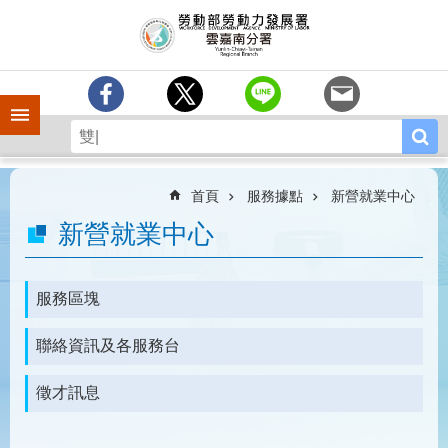
跳到主要內容區塊
訊
息
中
心
手機側欄
分
署
簡
介
首頁
服務據點
新營就業中心
業
新營就業中心
務
專
區
服務區塊
相
聯絡資訊及各服務台
關
連
結
徵才訊息
常