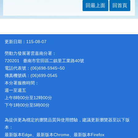
見
回最上面
回首頁
問
答
為
民
服
更新日期：115-08-07
務
勞動力發展署雲嘉南分署：
720201 臺南市官田區二鎮里工業路40號
網
回
電話代表號：(06)698-5945~50
站
首
導
頁
傳真機號碼：(06)699-0545
覽
本分署服務時間：
週一至週五
English
民
上午8時00分至12時00分
意
信
下午1時00分至5時00分
箱
為提供更為穩定的瀏覽品質與使用體驗，建議更新瀏覽器至以下版
常
雙
本：
見
語
問
詞
最新版本Edge、最新版本Chrome、最新版本Firefox