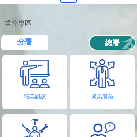
聯
絡
資
訊
業務專區
分
機
表
分署
總署
職業訓練
就業服務