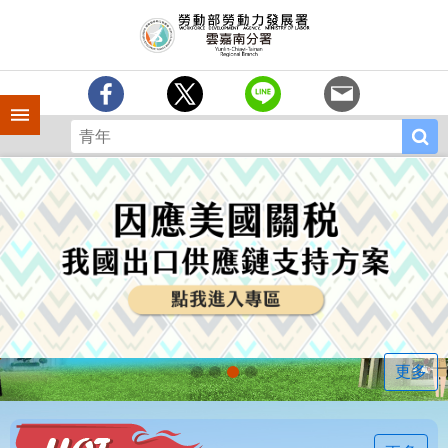
跳到主要內容區塊
訊
息
中
心
手機側欄
分
署
簡
介
業
務
專
區
相
關
連
更多
結
常