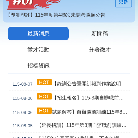
見
更多
問
答
【即測即評】115年度第4梯次未開考職類公告
為
【技能檢定】115年第4梯次即測即評及發證受理報名職類及期程說明
民
最新消息
新聞稿
115年第2期自辦在職人員進修訓練甄試榜單
服
務
徵才活動
分署徵才
網
回
招標資訊
站
首
導
頁
覽
【錄訓公告暨開訓報到作業說明】115年第3期自辦職前8月5日甄試班級
115-08-07
English
民
【招生報名】115-3期自辦職前產訓合作(漢翔公司)-電腦數值控制機械班
115-08-06
意
信
箱
試題解答】自辦職前訓練115年8月5日甄試解答公告
115-08-06
常
雙
【延長招訓】115年第3期自辦職前訓練「應用電子(太陽能光電技術應用)」延長招生報名
115-08-05
見
語
問
詞