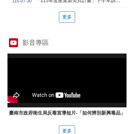
「115年度產業新尖兵計畫」下半年訓練課程
115-07-30
答
彙
雲
RSS
更多
嘉
南
分
署
影音專區
資
源
手
冊
隱
政
私
府
權
網
及
站
安
資
全
料
政
開
策
放
臺南市政府衛生局反毒宣導短片-「如何辨別新興毒品」
宣
告
更多