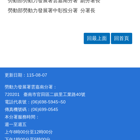
勞動部勞動力發展署雲嘉南分署 副分署長
答
彙
勞動部勞動力發展署中彰投分署 分署長
雲
RSS
嘉
南
分
署
回最上面
回首頁
資
源
手
冊
更新日期：115-08-07
隱
政
私
府
勞動力發展署雲嘉南分署：
權
網
及
站
720201 臺南市官田區二鎮里工業路40號
安
資
電話代表號：(06)698-5945~50
全
料
傳真機號碼：(06)699-0545
政
開
本分署服務時間：
策
放
宣
週一至週五
告
上午8時00分至12時00分
下午1時00分至5時00分