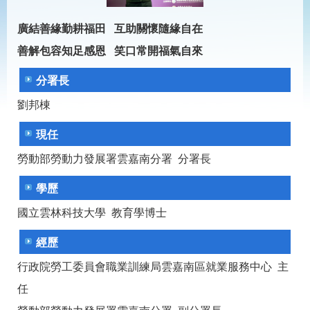
見
問
廣結善緣勤耕福田 互助關懷隨緣自在
答
善解包容知足感恩 笑口常開福氣自來
為
民
分署長
服
務
劉邦棟
現任
網
回
站
首
勞動部勞動力發展署雲嘉南分署 分署長
導
頁
覽
學歷
English
民
國立雲林科技大學 教育學博士
意
信
經歷
箱
行政院勞工委員會職業訓練局雲嘉南區就業服務中心 主
常
雙
見
語
任
問
詞