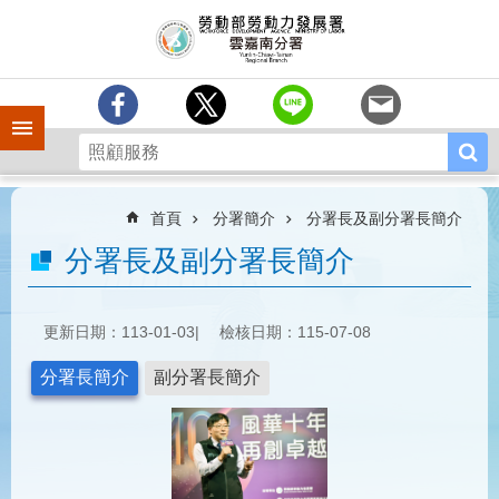
跳到主要內容區塊
訊
息
中
心
手機側欄
分
署
簡
介
首頁
分署簡介
分署長及副分署長簡介
業
分署長及副分署長簡介
務
專
區
更新日期：113-01-03
檢核日期：115-07-08
相
分署長簡介
副分署長簡介
關
連
結
常