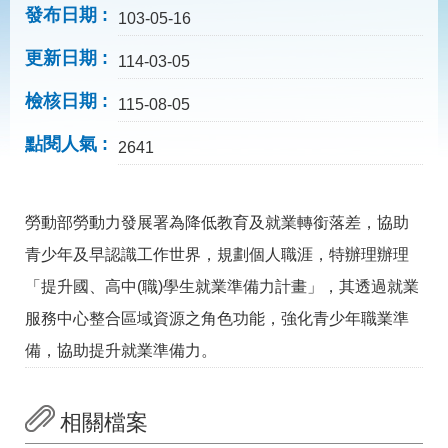
見
發布日期
103-05-16
問
答
更新日期
114-03-05
為
檢核日期
民
115-08-05
服
點閱人氣
務
2641
網
回
勞動部勞動力發展署為降低教育及就業轉銜落差，協助
站
首
導
頁
青少年及早認識工作世界，規劃個人職涯，特辦理辦理
覽
「提升國、高中(職)學生就業準備力計畫」，其透過就業
English
民
服務中心整合區域資源之角色功能，強化青少年職業準
意
信
備，協助提升就業準備力。
箱
常
雙
見
語
相關檔案
問
詞