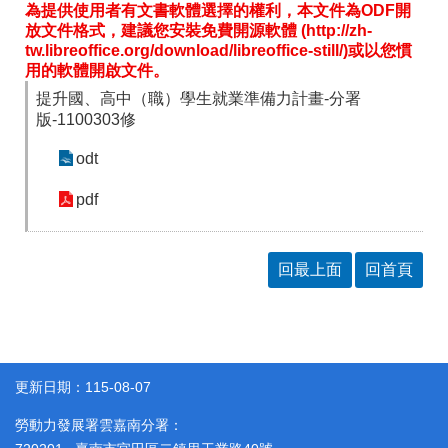
答
彙
為提供使用者有文書軟體選擇的權利，本文件為ODF開
放文件格式，建議您安裝免費開源軟體 (http://zh-
雲
RSS
tw.libreoffice.org/download/libreoffice-still/)或以您慣
嘉
用的軟體開啟文件。
南
提升國、高中（職）學生就業準備力計畫-分署
分
版-1100303修
署
資
源
odt
手
冊
pdf
隱
政
私
府
回最上面
回首頁
權
網
及
站
安
資
全
料
政
開
策
放
更新日期：115-08-07
宣
告
勞動力發展署雲嘉南分署：