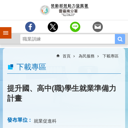
跳到主要內容區塊
訊
息
中
心
手機側欄
分
署
簡
介
首頁
為民服務
下載專區
業
下載專區
務
專
區
提升國、高中(職)學生就業準備力
相
計畫
關
連
結
發布單位
就業促進科
常