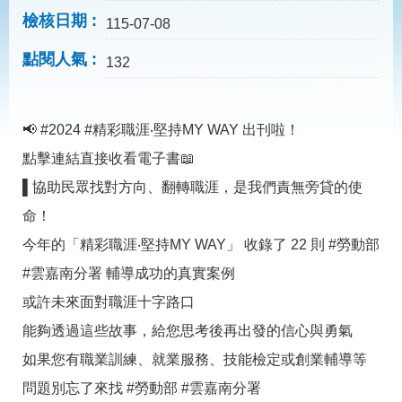
見
檢核日期
問
115-07-08
答
點閱人氣
132
為
民
服
📢 #2024 #精彩職涯‧堅持MY WAY 出刊啦！
務
點擊連結直接收看電子書📖
網
回
▌協助民眾找對方向、翻轉職涯，是我們責無旁貸的使
站
首
命！
導
頁
覽
今年的「精彩職涯‧堅持MY WAY」 收錄了 22 則 #勞動部
English
民
#雲嘉南分署 輔導成功的真實案例
意
或許未來面對職涯十字路口
信
箱
能夠透過這些故事，給您思考後再出發的信心與勇氣
常
雙
如果您有職業訓練、就業服務、技能檢定或創業輔導等
見
語
問題別忘了來找 #勞動部 #雲嘉南分署
問
詞