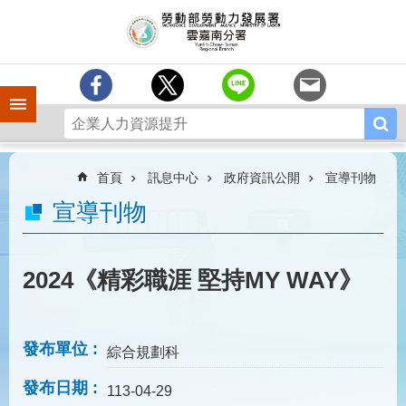
跳到主要內容區塊
訊
息
中
心
手機側欄
分
署
簡
介
首頁
訊息中心
政府資訊公開
宣導刊物
業
宣導刊物
務
專
區
2024《精彩職涯 堅持MY WAY》
相
關
連
發布單位
綜合規劃科
結
發布日期
常
113-04-29