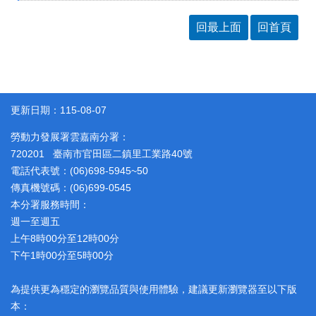
聯
絡
回最上面
回首頁
資
訊
分
機
表
更新日期：115-08-07
勞動力發展署雲嘉南分署：
720201 臺南市官田區二鎮里工業路40號
電話代表號：(06)698-5945~50
傳真機號碼：(06)699-0545
本分署服務時間：
週一至週五
上午8時00分至12時00分
下午1時00分至5時00分
為提供更為穩定的瀏覽品質與使用體驗，建議更新瀏覽器至以下版
本：