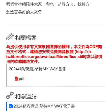
答
彙
我們會持續陪伴大家，帶您一起尋方向、找解方
雲
RSS
創造更美好的未來💞
嘉
南
分
署
資
相關檔案
源
手
為提供使用者有文書軟體選擇的權利，本文件為ODF開
冊
放文件格式，建議您安裝免費開源軟體 (http://zh-
tw.libreoffice.org/download/libreoffice-still/)或以您慣
隱
政
用的軟體開啟文件。
私
府
2024精彩職涯‧堅持MY WAY書冊
權
網
及
站
pdf
安
資
全
料
政
開
策
放
相關連結
宣
告
2024精彩職涯 堅持MY WAY電子書