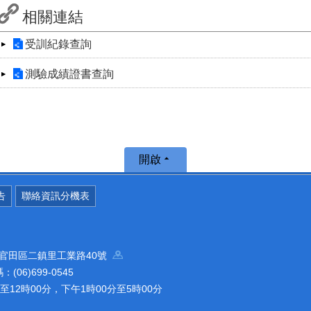
相關連結
受訓紀錄查詢
測驗成績證書查詢
開啟
告
聯絡資訊分機表
南市官田區二鎮里工業路40號
(06)699-0545
12時00分，下午1時00分至5時00分