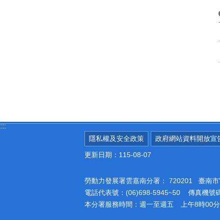
:::
隱私權及安全政策
政府網站資料開放宣
更新日期：115-08-07
勞動力發展署雲嘉南分署：
720201 臺
電話代表號：(06)698-5945~50 傳真機號碼：
本分署服務時間：週一至週五 上午8時00分至