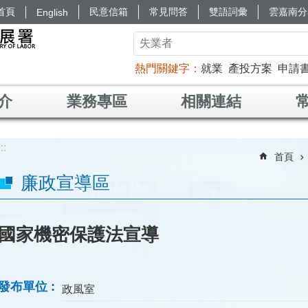
首頁
民意信箱
常見問答
雙語詞彙
雲嘉南分
English
熱門關鍵字
就業
產投方案
申請
介
業務專區
相關連結
:::
首頁
廉政宣導區
國家機密保護法宣導
發布單位
政風室