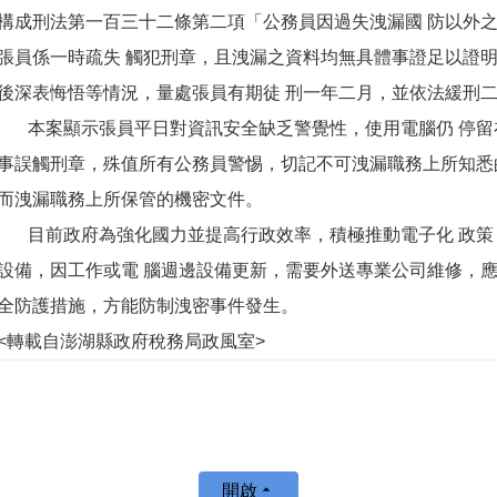
構成刑法第一百三十二條第二項「公務員因過失洩漏國 防以外
張員係一時疏失 觸犯刑章，且洩漏之資料均無具體事證足以證明
後深表悔悟等情況，量處張員有期徒 刑一年二月，並依法緩刑
本案顯示張員平日對資訊安全缺乏警覺性，使用電腦仍 停留
事誤觸刑章，殊值所有公務員警惕，切記不可洩漏職務上所知悉
而洩漏職務上所保管的機密文件。
目前政府為強化國力並提高行政效率，積極推動電子化 政策
設備，因工作或電 腦週邊設備更新，需要外送專業公司維修，
全防護措施，方能防制洩密事件發生。
<轉載自澎湖縣政府稅務局政風室>
開啟