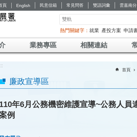
首頁
民意信箱
常見問答
雙語詞彙
雲嘉南分
English
熱門關鍵字
就業
產投方案
申請
介
業務專區
相關連結
:::
首頁
廉政宣導區
110年6月公務機密維護宣導~公務人
案例