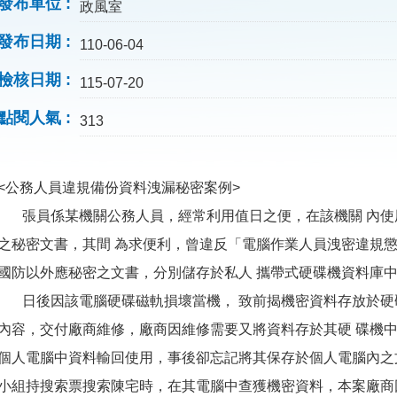
發布單位
政風室
發布日期
110-06-04
檢核日期
115-07-20
點閱人氣
313
<公務人員違規備份資料洩漏秘密案例>
張員係某機關公務人員，經常利用值日之便，在該機關 內使
之秘密文書，其間 為求便利，曾違反「電腦作業人員洩密違規懲
國防以外應秘密之文書，分別儲存於私人 攜帶式硬碟機資料庫
日後因該電腦硬碟磁軌損壞當機， 致前揭機密資料存放於硬碟
內容，交付廠商維修，廠商因維修需要又將資料存於其硬 碟機中
個人電腦中資料輸回使用，事後卻忘記將其保存於個人電腦內之
小組持搜索票搜索陳宅時，在其電腦中查獲機密資料，本案廠商