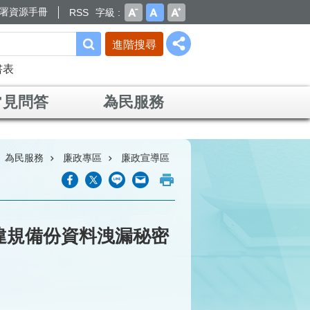
署資源手冊
RSS
字級
進階搜尋
書表
常見問答
為民服務
為民服務
廉政專區
廉政宣導區
員違規備份資料洩漏秘密