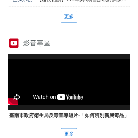
答
彙
雲
RSS
更多
嘉
南
分
署
影音專區
資
源
手
冊
隱
政
私
府
權
網
及
站
安
資
全
料
政
開
臺南市政府衛生局反毒宣導短片-「如何辨別新興毒品」
策
放
宣
告
更多