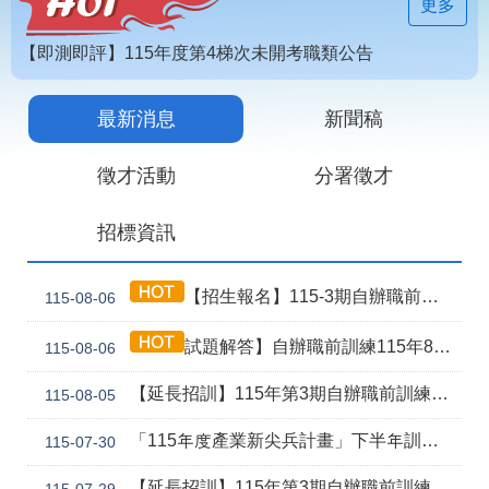
見
更多
問
答
【即測即評】115年度第4梯次未開考職類公告
為
【技能檢定】115年第4梯次即測即評及發證受理報名職類及期程說明
民
最新消息
新聞稿
115年第2期自辦在職人員進修訓練甄試榜單
服
務
徵才活動
分署徵才
網
回
招標資訊
站
首
導
頁
覽
【招生報名】115-3期自辦職前產訓合作(漢翔公司)-電腦數值控制機械班
115-08-06
English
民
試題解答】自辦職前訓練115年8月5日甄試解答公告
115-08-06
意
信
箱
【延長招訓】115年第3期自辦職前訓練「應用電子(太陽能光電技術應用)」延長招生報名
115-08-05
常
雙
「115年度產業新尖兵計畫」下半年訓練課程
115-07-30
見
語
問
詞
【延長招訓】115年第3期自辦職前訓練【智慧製造產線工程師】，因未達開班門檻故延長招訓1次
115-07-29