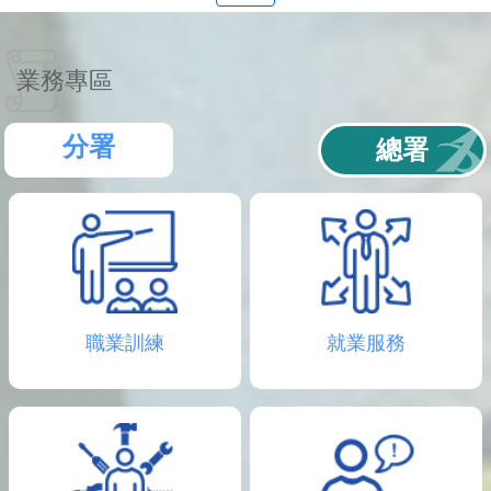
聯
絡
資
訊
業務專區
分
機
表
分署
總署
職業訓練
就業服務