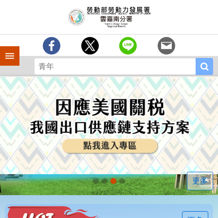
跳到主要內容區塊
訊
息
中
心
手機側欄
分
署
簡
介
業
務
專
區
相
關
連
更多
結
常