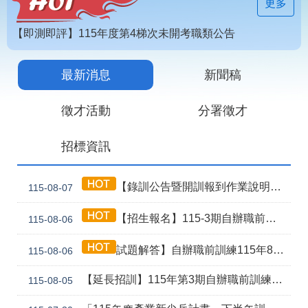
見
更多
問
答
【即測即評】115年度第4梯次未開考職類公告
為
【技能檢定】115年第4梯次即測即評及發證受理報名職類及期程說明
民
最新消息
新聞稿
115年第2期自辦在職人員進修訓練甄試榜單
服
務
徵才活動
分署徵才
網
回
招標資訊
站
首
導
頁
覽
【錄訓公告暨開訓報到作業說明】115年第3期自辦職前8月5日甄試班級
115-08-07
English
民
【招生報名】115-3期自辦職前產訓合作(漢翔公司)-電腦數值控制機械班
115-08-06
意
信
箱
試題解答】自辦職前訓練115年8月5日甄試解答公告
115-08-06
常
雙
【延長招訓】115年第3期自辦職前訓練「應用電子(太陽能光電技術應用)」延長招生報名
115-08-05
見
語
問
詞