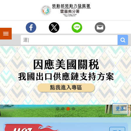
跳到主要內容區塊
訊
息
中
心
手機側欄
分
署
簡
介
業
務
專
區
相
關
連
更多
結
常