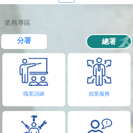
聯
絡
資
訊
業務專區
分
機
表
分署
總署
職業訓練
就業服務