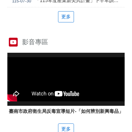
「115年度產業新尖兵計畫」下半年訓練課程
115-07-30
答
彙
雲
RSS
更多
嘉
南
分
署
影音專區
資
源
手
冊
隱
政
私
府
權
網
及
站
安
資
全
料
政
開
策
放
臺南市政府衛生局反毒宣導短片-「如何辨別新興毒品」
宣
告
更多