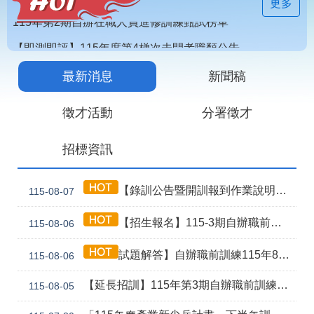
見
更多
問
答
【即測即評】115年度第4梯次未開考職類公告
為
【技能檢定】115年第4梯次即測即評及發證受理報名職類及期程說明
民
最新消息
新聞稿
115年第2期自辦在職人員進修訓練甄試榜單
服
務
徵才活動
分署徵才
網
回
招標資訊
站
首
導
頁
覽
【錄訓公告暨開訓報到作業說明】115年第3期自辦職前8月5日甄試班級
115-08-07
English
民
【招生報名】115-3期自辦職前產訓合作(漢翔公司)-電腦數值控制機械班
115-08-06
意
信
箱
試題解答】自辦職前訓練115年8月5日甄試解答公告
115-08-06
常
雙
【延長招訓】115年第3期自辦職前訓練「應用電子(太陽能光電技術應用)」延長招生報名
115-08-05
見
語
問
詞