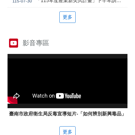
「115年度產業新尖兵計畫」下半年訓練課程
115-07-30
答
彙
雲
RSS
更多
嘉
南
分
署
影音專區
資
源
手
冊
隱
政
私
府
權
網
及
站
安
資
全
料
政
開
策
放
臺南市政府衛生局反毒宣導短片-「如何辨別新興毒品」
宣
告
更多