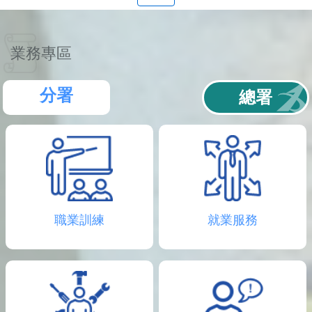
聯
絡
資
訊
業務專區
分
機
表
分署
總署
職業訓練
就業服務