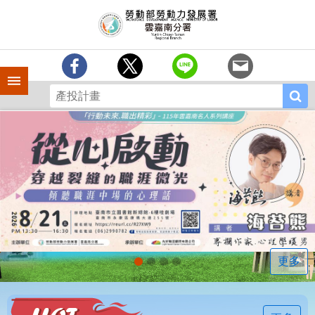
跳到主要內容區塊
訊
息
中
心
手機側欄
分
署
簡
介
業
務
專
區
相
關
連
更多
結
常