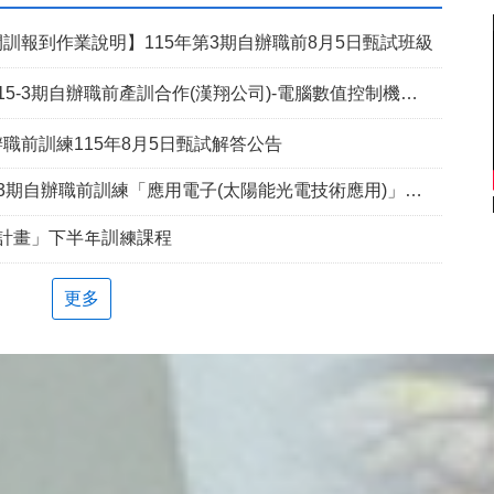
訓報到作業說明】115年第3期自辦職前8月5日甄試班級
5-3期自辦職前產訓合作(漢翔公司)-電腦數值控制機械班
職前訓練115年8月5日甄試解答公告
期自辦職前訓練「應用電子(太陽能光電技術應用)」延長招生報名
兵計畫」下半年訓練課程
更多