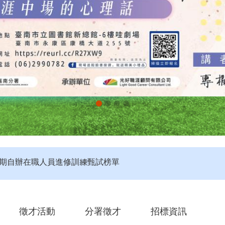
評】115年度第4梯次未開考職類公告
定】115年第4梯次即測即評及發證受理報名職類及期程說明
第2期自辦在職人員進修訓練甄試榜單
徵才活動
分署徵才
招標資訊