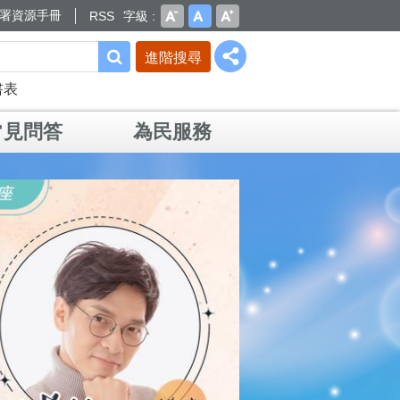
署資源手冊
RSS
字級
進階搜尋
書表
常見問答
為民服務