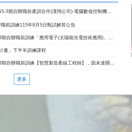
5-3期自辦職前產訓合作(漢翔公司)-電腦數值控制機械班
職前訓練115年8月5日甄試解答公告
期自辦職前訓練「應用電子(太陽能光電技術應用)」延長招生報名
兵計畫」下半年訓練課程
自辦職前訓練【智慧製造產線工程師】，因未達開班門檻故延長招訓1次
更多