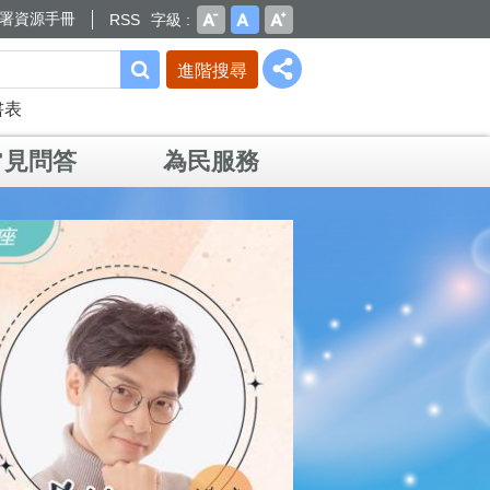
署資源手冊
RSS
字級
進階搜尋
書表
常見問答
為民服務