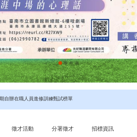
評】115年度第4梯次未開考職類公告
定】115年第4梯次即測即評及發證受理報名職類及期程說明
第2期自辦在職人員進修訓練甄試榜單
徵才活動
分署徵才
招標資訊