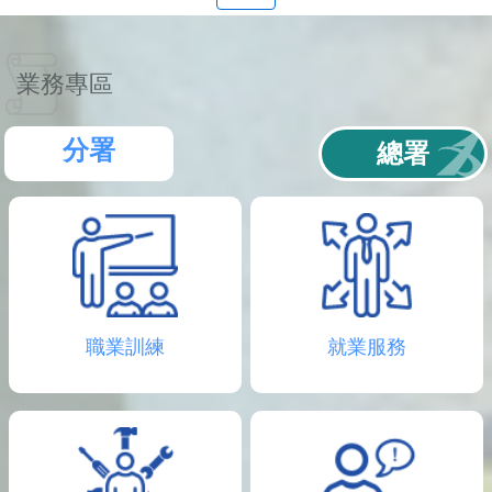
聯
絡
資
訊
業務專區
分
機
表
分署
總署
職業訓練
就業服務