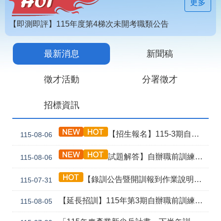
見
更多
問
答
【即測即評】115年度第4梯次未開考職類公告
為
【技能檢定】115年第4梯次即測即評及發證受理報名職類及期程說明
民
最新消息
新聞稿
115年第2期自辦在職人員進修訓練甄試榜單
服
務
徵才活動
分署徵才
網
回
招標資訊
站
首
導
頁
覽
【招生報名】115-3期自辦職前產訓合作(漢翔公司)-電腦數值控制機械班
115-08-06
English
民
試題解答】自辦職前訓練115年8月5日甄試解答公告
115-08-06
意
信
箱
【錄訓公告暨開訓報到作業說明】115年第4期自辦職前訓練辦公室軟體及AI應用實務(青年專班移地訓練)
115-07-31
常
雙
【延長招訓】115年第3期自辦職前訓練「應用電子(太陽能光電技術應用)」延長招生報名
115-08-05
見
語
問
詞