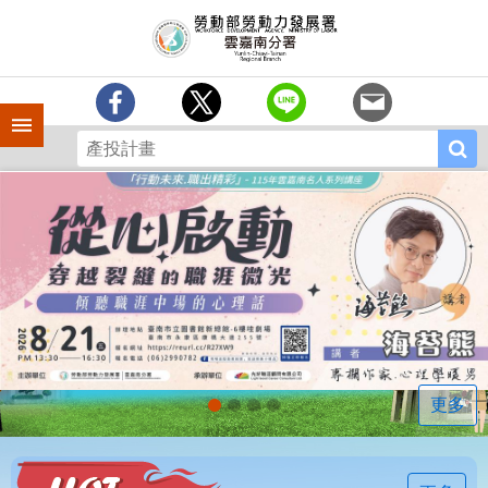
跳到主要內容區塊
訊
息
中
心
手機側欄
分
署
簡
介
業
務
專
區
相
關
連
更多
結
常