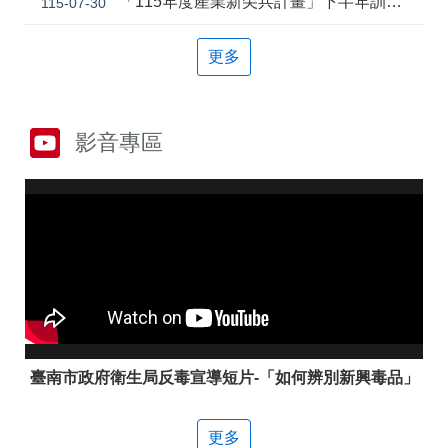
「115年度產業新尖兵計畫」下半年訓練課程
115-07-30
答
彙
雲
RSS
更多
嘉
南
分
署
影音專區
資
源
手
冊
隱
政
私
府
權
網
及
站
安
資
全
料
政
開
策
放
臺南市政府衛生局反毒宣導短片-「如何辨別新興毒品」
宣
告
更多