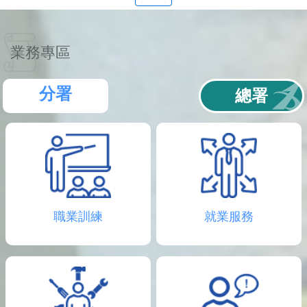
聯
絡
資
訊
業務專區
分
機
表
分署
總署
職業訓練
就業服務