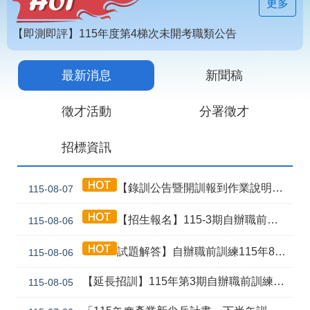
見
更多
問
答
【即測即評】115年度第4梯次未開考職類公告
為
【技能檢定】115年第4梯次即測即評及發證受理報名職類及期程說明
民
最新消息
新聞稿
115年第2期自辦在職人員進修訓練甄試榜單
服
務
徵才活動
分署徵才
網
回
招標資訊
站
首
導
頁
覽
【錄訓公告暨開訓報到作業說明】115年第3期自辦職前8月5日甄試班級
115-08-07
English
民
【招生報名】115-3期自辦職前產訓合作(漢翔公司)-電腦數值控制機械班
115-08-06
意
信
箱
試題解答】自辦職前訓練115年8月5日甄試解答公告
115-08-06
常
雙
【延長招訓】115年第3期自辦職前訓練「應用電子(太陽能光電技術應用)」延長招生報名
115-08-05
見
語
問
詞