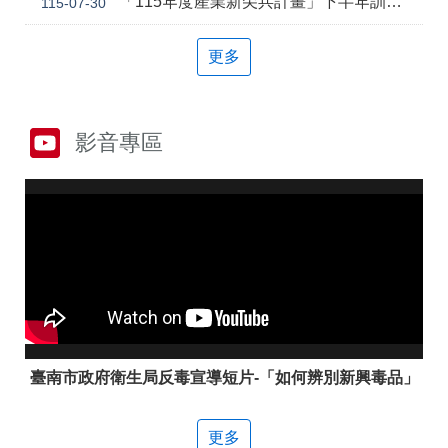
「115年度產業新尖兵計畫」下半年訓練課程
115-07-30
答
彙
雲
RSS
更多
嘉
南
分
署
影音專區
資
源
手
冊
隱
政
私
府
權
網
及
站
安
資
全
料
政
開
策
放
臺南市政府衛生局反毒宣導短片-「如何辨別新興毒品」
宣
告
更多