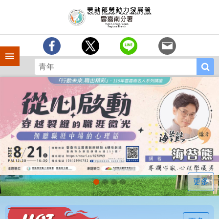
跳到主要內容區塊
訊
息
中
心
手機側欄
分
署
簡
介
業
務
專
區
相
關
連
更多
結
常