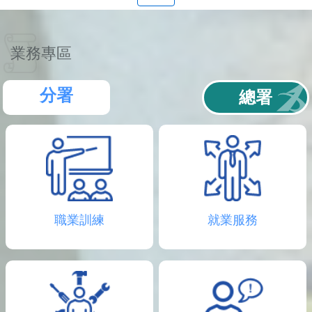
聯
絡
資
訊
業務專區
分
機
表
分署
總署
職業訓練
就業服務