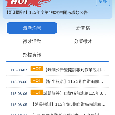
見
更多
問
答
【即測即評】115年度第4梯次未開考職類公告
為
【技能檢定】115年第4梯次即測即評及發證受理報名職類及期程說明
民
最新消息
新聞稿
115年第2期自辦在職人員進修訓練甄試榜單
服
務
徵才活動
分署徵才
網
回
招標資訊
站
首
導
頁
覽
【錄訓公告暨開訓報到作業說明】115年第3期自辦職前8月5日甄試班級
115-08-07
English
民
【招生報名】115-3期自辦職前產訓合作(漢翔公司)-電腦數值控制機械班
115-08-06
意
信
箱
試題解答】自辦職前訓練115年8月5日甄試解答公告
115-08-06
常
雙
【延長招訓】115年第3期自辦職前訓練「應用電子(太陽能光電技術應用)」延長招生報名
115-08-05
見
語
問
詞