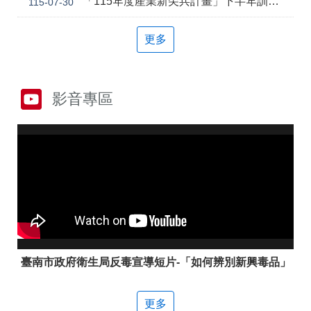
「115年度產業新尖兵計畫」下半年訓練課程
115-07-30
答
彙
雲
RSS
更多
嘉
南
分
署
影音專區
資
源
手
冊
隱
政
私
府
權
網
及
站
安
資
全
料
政
開
策
放
臺南市政府衛生局反毒宣導短片-「如何辨別新興毒品」
宣
告
更多