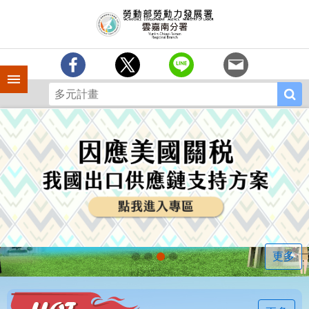
跳到主要內容區塊
訊
息
中
心
手機側欄
分
署
簡
介
業
務
專
區
相
關
連
更多
結
常