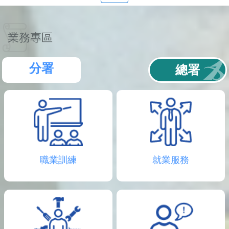
聯
絡
資
訊
業務專區
分
機
表
分署
總署
職業訓練
就業服務