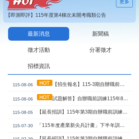
見
更多
問
答
【即測即評】115年度第4梯次未開考職類公告
為
【技能檢定】115年第4梯次即測即評及發證受理報名職類及期程說明
民
最新消息
新聞稿
115年第2期自辦在職人員進修訓練甄試榜單
服
務
徵才活動
分署徵才
網
回
招標資訊
站
首
導
頁
覽
【招生報名】115-3期自辦職前產訓合作(漢翔公司)-電腦數值控制機械班
115-08-06
English
民
試題解答】自辦職前訓練115年8月5日甄試解答公告
115-08-06
意
信
箱
【延長招訓】115年第3期自辦職前訓練「應用電子(太陽能光電技術應用)」延長招生報名
115-08-05
常
雙
「115年度產業新尖兵計畫」下半年訓練課程
115-07-30
見
語
問
詞
【延長招訓】115年第3期自辦職前訓練【智慧製造產線工程師】，因未達開班門檻故延長招訓1次
115-07-29