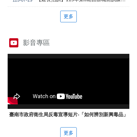
答
彙
雲
RSS
更多
嘉
南
分
署
影音專區
資
源
手
冊
隱
政
私
府
權
網
及
站
安
資
全
料
政
開
臺南市政府衛生局反毒宣導短片-「如何辨別新興毒品」
策
放
宣
告
更多