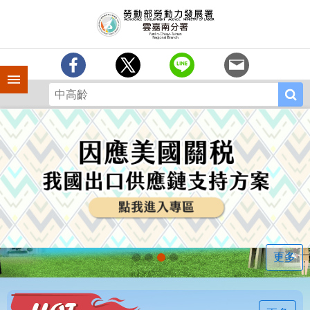
跳到主要內容區塊
訊
息
中
心
手機側欄
分
署
簡
介
業
務
專
區
相
關
連
更多
結
常