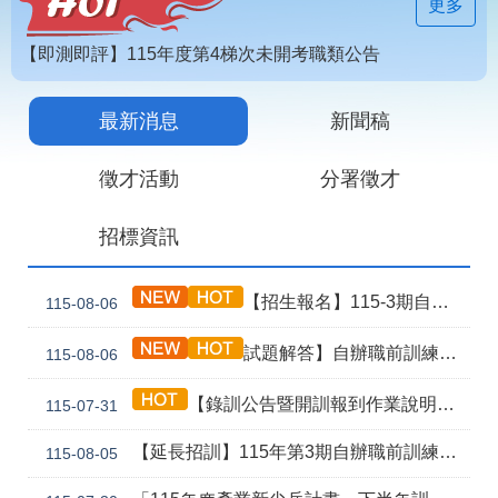
見
更多
問
答
【即測即評】115年度第4梯次未開考職類公告
為
【技能檢定】115年第4梯次即測即評及發證受理報名職類及期程說明
民
最新消息
新聞稿
115年第2期自辦在職人員進修訓練甄試榜單
服
務
徵才活動
分署徵才
網
回
招標資訊
站
首
導
頁
覽
【招生報名】115-3期自辦職前產訓合作(漢翔公司)-電腦數值控制機械班
115-08-06
English
民
試題解答】自辦職前訓練115年8月5日甄試解答公告
115-08-06
意
信
箱
【錄訓公告暨開訓報到作業說明】115年第4期自辦職前訓練辦公室軟體及AI應用實務(青年專班移地訓練)
115-07-31
常
雙
【延長招訓】115年第3期自辦職前訓練「應用電子(太陽能光電技術應用)」延長招生報名
115-08-05
見
語
問
詞