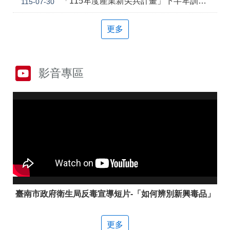
「115年度產業新尖兵計畫」下半年訓練課程
115-07-30
答
彙
雲
RSS
更多
嘉
南
分
署
影音專區
資
源
手
冊
隱
政
私
府
權
網
及
站
安
資
全
料
政
開
策
放
臺南市政府衛生局反毒宣導短片-「如何辨別新興毒品」
宣
告
更多