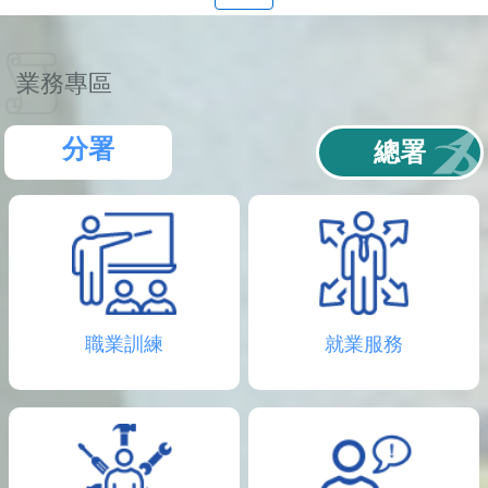
聯
絡
資
訊
業務專區
分
機
表
分署
總署
職業訓練
就業服務