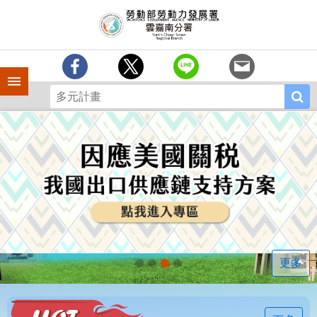
跳到主要內容區塊
訊
息
中
心
手機側欄
分
署
簡
介
業
務
專
區
相
關
連
更多
結
常