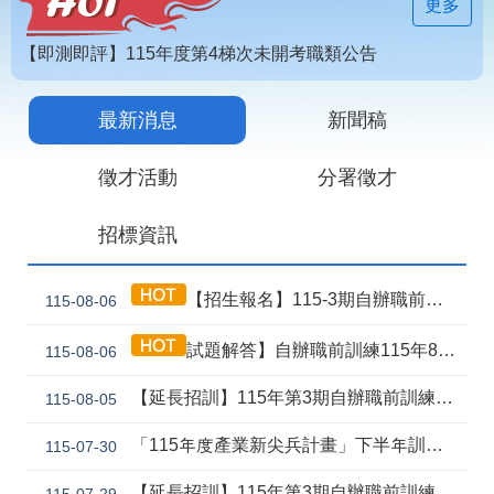
見
更多
問
答
【即測即評】115年度第4梯次未開考職類公告
為
【技能檢定】115年第4梯次即測即評及發證受理報名職類及期程說明
民
最新消息
新聞稿
115年第2期自辦在職人員進修訓練甄試榜單
服
務
徵才活動
分署徵才
網
回
招標資訊
站
首
導
頁
覽
【招生報名】115-3期自辦職前產訓合作(漢翔公司)-電腦數值控制機械班
115-08-06
English
民
試題解答】自辦職前訓練115年8月5日甄試解答公告
115-08-06
意
信
箱
【延長招訓】115年第3期自辦職前訓練「應用電子(太陽能光電技術應用)」延長招生報名
115-08-05
常
雙
「115年度產業新尖兵計畫」下半年訓練課程
115-07-30
見
語
問
詞
【延長招訓】115年第3期自辦職前訓練【智慧製造產線工程師】，因未達開班門檻故延長招訓1次
115-07-29