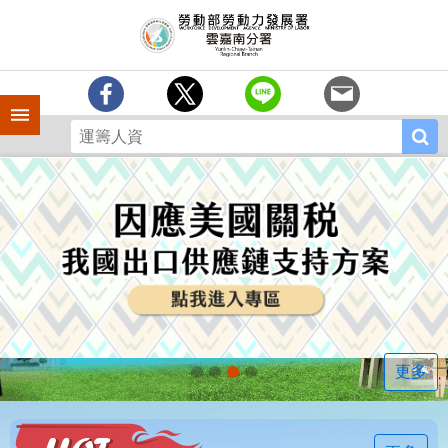
跳到主要內容區塊
訊
息
中
心
手機側欄
分
署
簡
介
業
務
專
區
相
關
連
更多
結
常