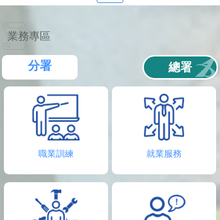
聯
絡
資
訊
業務專區
分
機
表
分署
總署
職業訓練
就業服務