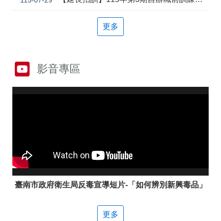
答
彙
雲
RSS
更多
嘉
南
分
署
影音專區
資
源
手
冊
隱
政
私
府
權
網
及
站
安
資
全
料
政
開
臺南市政府衛生局反毒宣導短片-「如何辨別新興毒品」
策
放
宣
告
更多