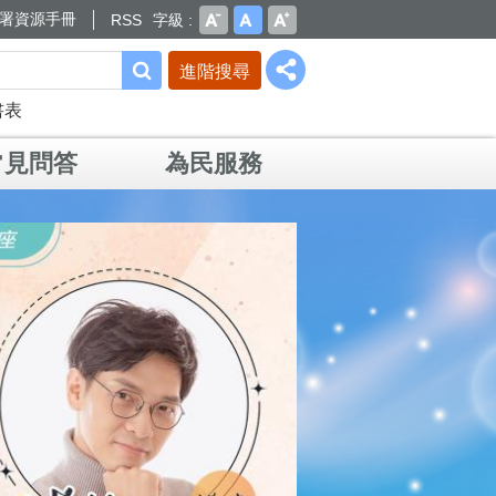
署資源手冊
RSS
字級
進階搜尋
書表
常見問答
為民服務