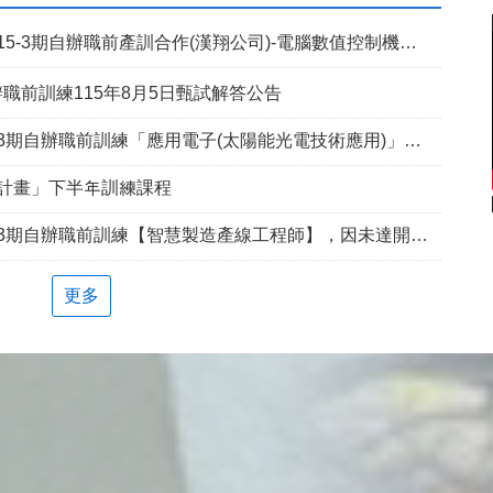
5-3期自辦職前產訓合作(漢翔公司)-電腦數值控制機械班
職前訓練115年8月5日甄試解答公告
期自辦職前訓練「應用電子(太陽能光電技術應用)」延長招生報名
兵計畫」下半年訓練課程
自辦職前訓練【智慧製造產線工程師】，因未達開班門檻故延長招訓1次
更多