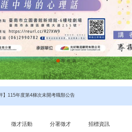
評】115年度第4梯次未開考職類公告
定】115年第4梯次即測即評及發證受理報名職類及期程說明
第2期自辦在職人員進修訓練甄試榜單
徵才活動
分署徵才
招標資訊