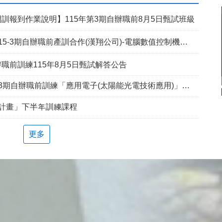
訓報到作業說明】115年第3期自辦職前8月5日甄試班級
5-3期自辦職前產訓合作(漢翔公司)-電腦數值控制機械班
職前訓練115年8月5日甄試解答公告
期自辦職前訓練「應用電子(太陽能光電技術應用)」延長招生報名
兵計畫」下半年訓練課程
更多