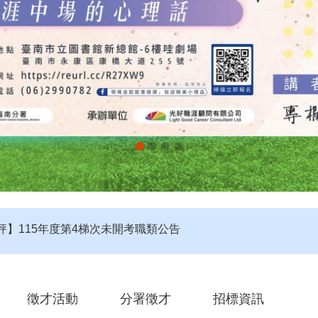
評】115年度第4梯次未開考職類公告
定】115年第4梯次即測即評及發證受理報名職類及期程說明
第2期自辦在職人員進修訓練甄試榜單
徵才活動
分署徵才
招標資訊