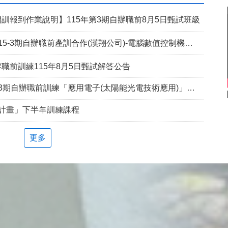
訓報到作業說明】115年第3期自辦職前8月5日甄試班級
5-3期自辦職前產訓合作(漢翔公司)-電腦數值控制機械班
職前訓練115年8月5日甄試解答公告
期自辦職前訓練「應用電子(太陽能光電技術應用)」延長招生報名
兵計畫」下半年訓練課程
更多