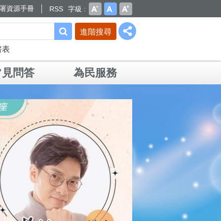
署資源手冊
RSS
字級
進階搜尋
書表
常見問答
為民服務