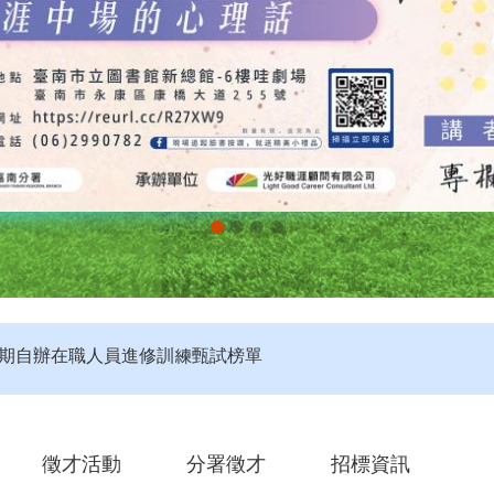
評】115年度第4梯次未開考職類公告
定】115年第4梯次即測即評及發證受理報名職類及期程說明
第2期自辦在職人員進修訓練甄試榜單
徵才活動
分署徵才
招標資訊