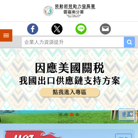
跳到主要內容區塊
訊
息
中
心
手機側欄
分
署
簡
介
業
務
專
區
相
關
連
更多
結
常