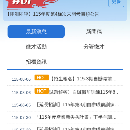
見
更多
問
答
【即測即評】115年度第4梯次未開考職類公告
為
【技能檢定】115年第4梯次即測即評及發證受理報名職類及期程說明
民
最新消息
新聞稿
115年第2期自辦在職人員進修訓練甄試榜單
服
務
徵才活動
分署徵才
網
回
招標資訊
站
首
導
頁
覽
【招生報名】115-3期自辦職前產訓合作(漢翔公司)-電腦數值控制機械班
115-08-06
English
民
試題解答】自辦職前訓練115年8月5日甄試解答公告
115-08-06
意
信
箱
【延長招訓】115年第3期自辦職前訓練「應用電子(太陽能光電技術應用)」延長招生報名
115-08-05
常
雙
「115年度產業新尖兵計畫」下半年訓練課程
115-07-30
見
語
問
詞
【延長招訓】115年第3期自辦職前訓練【智慧製造產線工程師】，因未達開班門檻故延長招訓1次
115-07-29