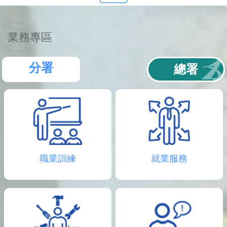
聯
絡
資
訊
業務專區
分
機
表
分署
總署
職業訓練
就業服務