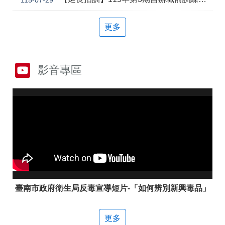
答
彙
雲
RSS
更多
嘉
南
分
署
影音專區
資
源
手
冊
隱
政
私
府
權
網
及
站
安
資
全
料
政
開
臺南市政府衛生局反毒宣導短片-「如何辨別新興毒品」
策
放
宣
告
更多