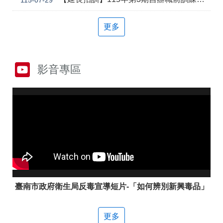
答
彙
雲
RSS
更多
嘉
南
分
署
影音專區
資
源
手
冊
隱
政
私
府
權
網
及
站
安
資
全
料
政
開
臺南市政府衛生局反毒宣導短片-「如何辨別新興毒品」
策
放
宣
告
更多