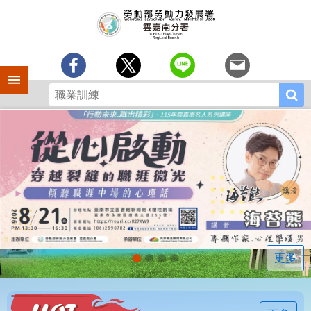
跳到主要內容區塊
訊
息
中
心
手機側欄
分
署
簡
介
業
務
專
區
相
關
連
更多
結
常