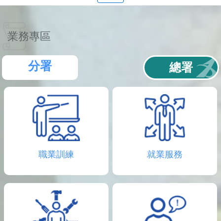
聯
絡
資
訊
業務專區
分
機
表
分署
總署
職業訓練
就業服務