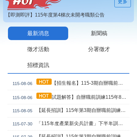
見
更多
問
答
【即測即評】115年度第4梯次未開考職類公告
為
【技能檢定】115年第4梯次即測即評及發證受理報名職類及期程說明
民
最新消息
新聞稿
115年第2期自辦在職人員進修訓練甄試榜單
服
務
徵才活動
分署徵才
網
回
招標資訊
站
首
導
頁
覽
【招生報名】115-3期自辦職前產訓合作(漢翔公司)-電腦數值控制機械班
115-08-06
English
民
試題解答】自辦職前訓練115年8月5日甄試解答公告
115-08-06
意
信
箱
【延長招訓】115年第3期自辦職前訓練「應用電子(太陽能光電技術應用)」延長招生報名
115-08-05
常
雙
「115年度產業新尖兵計畫」下半年訓練課程
115-07-30
見
語
問
詞
【延長招訓】115年第3期自辦職前訓練【智慧製造產線工程師】，因未達開班門檻故延長招訓1次
115-07-29