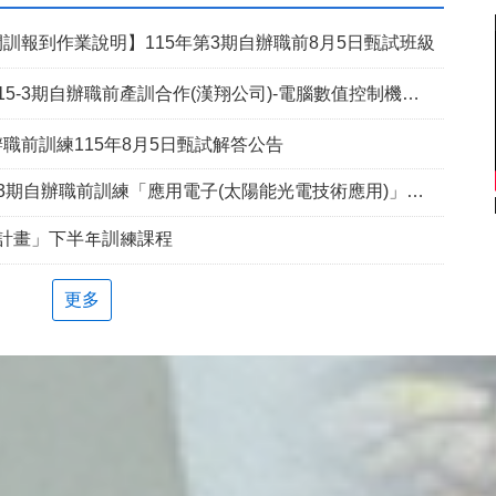
訓報到作業說明】115年第3期自辦職前8月5日甄試班級
5-3期自辦職前產訓合作(漢翔公司)-電腦數值控制機械班
職前訓練115年8月5日甄試解答公告
期自辦職前訓練「應用電子(太陽能光電技術應用)」延長招生報名
兵計畫」下半年訓練課程
更多