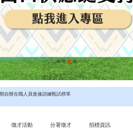
評】115年度第4梯次未開考職類公告
定】115年第4梯次即測即評及發證受理報名職類及期程說明
第2期自辦在職人員進修訓練甄試榜單
徵才活動
分署徵才
招標資訊