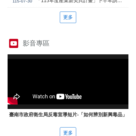
「115年度產業新尖兵計畫」下半年訓練課程
115-07-30
答
彙
雲
RSS
更多
嘉
南
分
署
影音專區
資
源
手
冊
隱
政
私
府
權
網
及
站
安
資
全
料
政
開
策
放
臺南市政府衛生局反毒宣導短片-「如何辨別新興毒品」
宣
告
更多