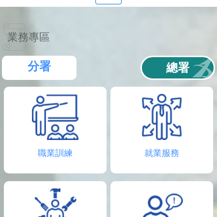
聯
絡
資
訊
業務專區
分
機
表
分署
總署
職業訓練
就業服務