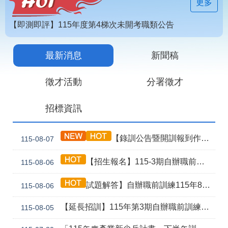
見
更多
問
答
【即測即評】115年度第4梯次未開考職類公告
為
【技能檢定】115年第4梯次即測即評及發證受理報名職類及期程說明
民
最新消息
新聞稿
115年第2期自辦在職人員進修訓練甄試榜單
服
務
徵才活動
分署徵才
網
回
招標資訊
站
首
導
頁
覽
【錄訓公告暨開訓報到作業說明】115年第3期自辦職前8月5日甄試班級
115-08-07
English
民
【招生報名】115-3期自辦職前產訓合作(漢翔公司)-電腦數值控制機械班
115-08-06
意
信
箱
試題解答】自辦職前訓練115年8月5日甄試解答公告
115-08-06
常
雙
【延長招訓】115年第3期自辦職前訓練「應用電子(太陽能光電技術應用)」延長招生報名
115-08-05
見
語
問
詞