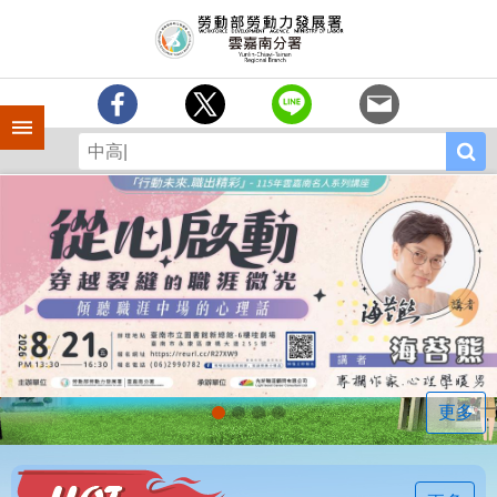
跳到主要內容區塊
訊
息
中
心
手機側欄
分
署
簡
介
業
務
專
區
相
關
連
更多
結
常