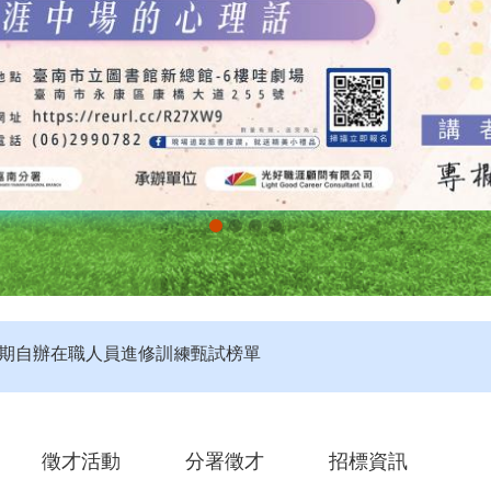
評】115年度第4梯次未開考職類公告
定】115年第4梯次即測即評及發證受理報名職類及期程說明
第2期自辦在職人員進修訓練甄試榜單
徵才活動
分署徵才
招標資訊