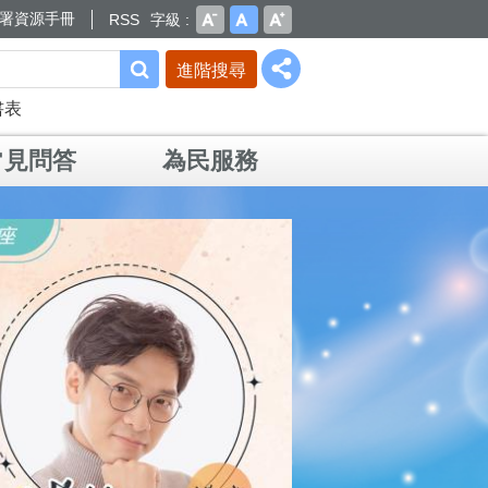
署資源手冊
RSS
字級
進階搜尋
書表
常見問答
為民服務