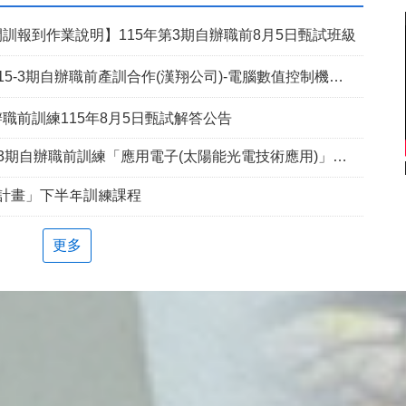
訓報到作業說明】115年第3期自辦職前8月5日甄試班級
5-3期自辦職前產訓合作(漢翔公司)-電腦數值控制機械班
職前訓練115年8月5日甄試解答公告
期自辦職前訓練「應用電子(太陽能光電技術應用)」延長招生報名
兵計畫」下半年訓練課程
更多