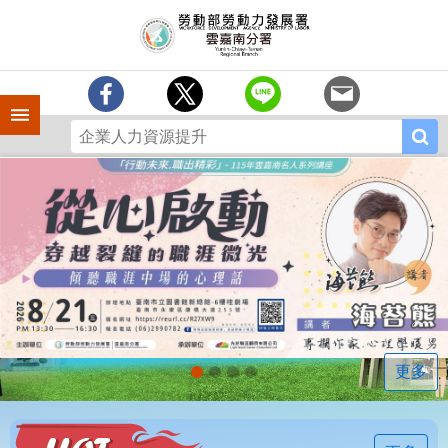
跳到主要內容區塊
訊
息
中
心
手機側欄
分
署
簡
介
業
務
專
區
相
關
連
更多
結
常