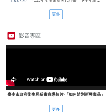
「115年度產業新尖兵計畫」下半年訓練課程
115-07-30
答
彙
雲
RSS
更多
嘉
南
分
署
影音專區
資
源
手
冊
隱
政
私
府
權
網
及
站
安
資
全
料
政
開
策
放
臺南市政府衛生局反毒宣導短片-「如何辨別新興毒品」
宣
告
更多