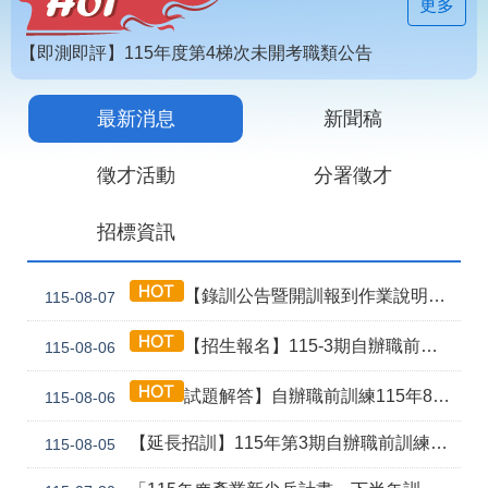
見
更多
問
答
【即測即評】115年度第4梯次未開考職類公告
為
【技能檢定】115年第4梯次即測即評及發證受理報名職類及期程說明
民
最新消息
新聞稿
115年第2期自辦在職人員進修訓練甄試榜單
服
務
徵才活動
分署徵才
網
回
招標資訊
站
首
導
頁
覽
【錄訓公告暨開訓報到作業說明】115年第3期自辦職前8月5日甄試班級
115-08-07
English
民
【招生報名】115-3期自辦職前產訓合作(漢翔公司)-電腦數值控制機械班
115-08-06
意
信
箱
試題解答】自辦職前訓練115年8月5日甄試解答公告
115-08-06
常
雙
【延長招訓】115年第3期自辦職前訓練「應用電子(太陽能光電技術應用)」延長招生報名
115-08-05
見
語
問
詞