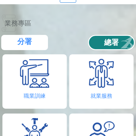
聯
絡
資
訊
業務專區
分
機
表
分署
總署
職業訓練
就業服務