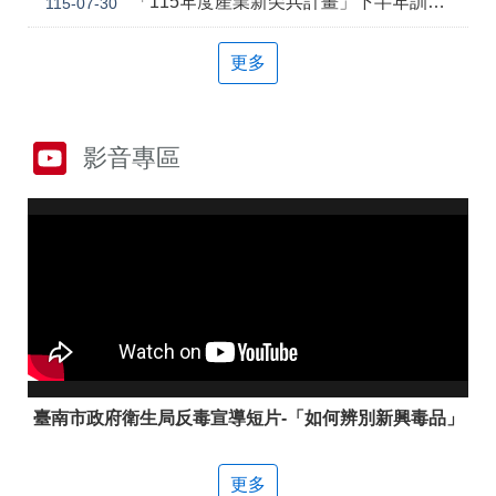
「115年度產業新尖兵計畫」下半年訓練課程
115-07-30
答
彙
雲
RSS
更多
嘉
南
分
署
影音專區
資
源
手
冊
隱
政
私
府
權
網
及
站
安
資
全
料
政
開
策
放
臺南市政府衛生局反毒宣導短片-「如何辨別新興毒品」
宣
告
更多