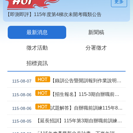
見
更多
問
答
【即測即評】115年度第4梯次未開考職類公告
為
【技能檢定】115年第4梯次即測即評及發證受理報名職類及期程說明
民
最新消息
新聞稿
115年第2期自辦在職人員進修訓練甄試榜單
服
務
徵才活動
分署徵才
網
回
招標資訊
站
首
導
頁
覽
【錄訓公告暨開訓報到作業說明】115年第3期自辦職前8月5日甄試班級
115-08-07
English
民
【招生報名】115-3期自辦職前產訓合作(漢翔公司)-電腦數值控制機械班
115-08-06
意
信
箱
試題解答】自辦職前訓練115年8月5日甄試解答公告
115-08-06
常
雙
【延長招訓】115年第3期自辦職前訓練「應用電子(太陽能光電技術應用)」延長招生報名
115-08-05
見
語
問
詞