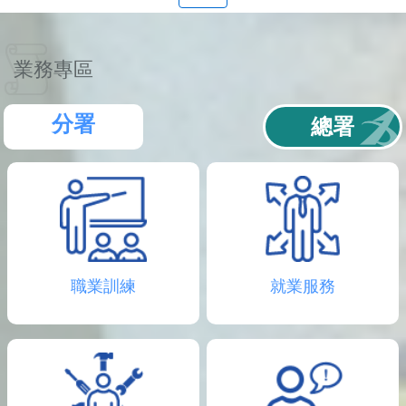
聯
絡
資
訊
業務專區
分
機
表
分署
總署
職業訓練
就業服務