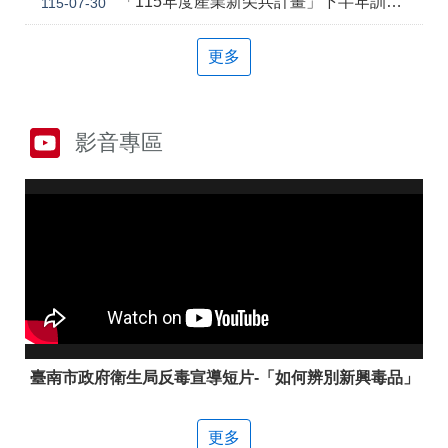
「115年度產業新尖兵計畫」下半年訓練課程
115-07-30
答
彙
雲
RSS
更多
嘉
南
分
署
影音專區
資
源
手
冊
隱
政
私
府
權
網
及
站
安
資
全
料
政
開
策
放
臺南市政府衛生局反毒宣導短片-「如何辨別新興毒品」
宣
告
更多