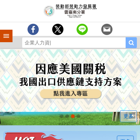
跳到主要內容區塊
訊
息
中
心
手機側欄
分
署
簡
介
業
務
專
區
相
關
連
更多
結
常