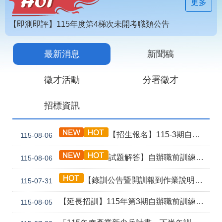
見
更多
問
答
【即測即評】115年度第4梯次未開考職類公告
為
【技能檢定】115年第4梯次即測即評及發證受理報名職類及期程說明
民
最新消息
新聞稿
115年第2期自辦在職人員進修訓練甄試榜單
服
務
徵才活動
分署徵才
網
回
招標資訊
站
首
導
頁
覽
【招生報名】115-3期自辦職前產訓合作(漢翔公司)-電腦數值控制機械班
115-08-06
English
民
試題解答】自辦職前訓練115年8月5日甄試解答公告
115-08-06
意
信
箱
【錄訓公告暨開訓報到作業說明】115年第4期自辦職前訓練辦公室軟體及AI應用實務(青年專班移地訓練)
115-07-31
常
雙
【延長招訓】115年第3期自辦職前訓練「應用電子(太陽能光電技術應用)」延長招生報名
115-08-05
見
語
問
詞