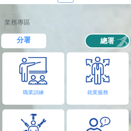
聯
絡
資
訊
業務專區
分
機
表
分署
總署
職業訓練
就業服務