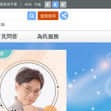
署資源手冊
RSS
字級
進階搜尋
書表
常見問答
為民服務