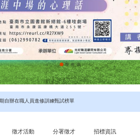
評】115年度第4梯次未開考職類公告
定】115年第4梯次即測即評及發證受理報名職類及期程說明
第2期自辦在職人員進修訓練甄試榜單
徵才活動
分署徵才
招標資訊