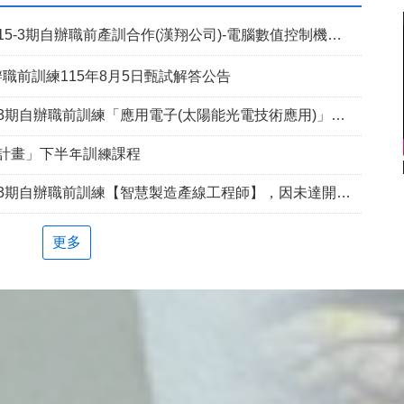
5-3期自辦職前產訓合作(漢翔公司)-電腦數值控制機械班
職前訓練115年8月5日甄試解答公告
期自辦職前訓練「應用電子(太陽能光電技術應用)」延長招生報名
兵計畫」下半年訓練課程
自辦職前訓練【智慧製造產線工程師】，因未達開班門檻故延長招訓1次
更多