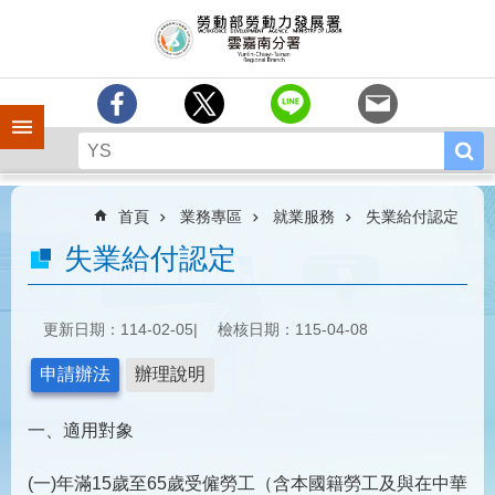
跳到主要內容區塊
訊
息
中
心
手機側欄
分
署
簡
介
首頁
業務專區
就業服務
失業給付認定
業
失業給付認定
務
專
區
更新日期：114-02-05
檢核日期：115-04-08
相
申請辦法
辦理說明
關
連
一、適用對象
結
常
(一)年滿15歲至65歲受僱勞工（含本國籍勞工及與在中華