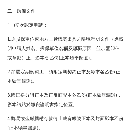
答
彙
二、應備文件
雲
RSS
嘉
南
(一)初次認定申請：
分
署
1.原投保單位或地方主管機關出具之離職證明文件（應載
資
源
明申請人姓名、投保單位名稱及離職原因，並加蓋印信
手
冊
或章戳）正、影本各乙份(正本驗畢歸還)。
隱
政
2.如屬定期契約工，須附定期契約正本及影本各乙份(正
私
府
本驗畢歸還)。
權
網
及
站
安
資
3.國民身分證正本及正反面影本各乙份(正本驗畢歸還)，
全
料
政
開
影本請貼於離職證明書指定位置。
策
放
宣
4.郵局或金融機構存款簿上載有帳號正本及封面影本乙份
告
(正本驗畢歸還)。