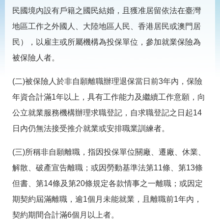
見
民國境內設有戶籍之國民結婚，且獲准居留依法在臺灣
問
答
地區工作之外國人、大陸地區人民、香港居民或澳門居
為
民），以雇主或所屬機構為投保單位，參加就業保險為
民
被保險人者。
服
務
(二)被保險人於非自願離職辦理退保當日前3年內，保險
年資合計滿1年以上，具有工作能力及繼續工作意願，向
網
回
站
首
公立就業服務機構辦理求職登記，自求職登記之日起14
導
頁
覽
日內仍無法接受推介就業或安排職業訓練者。
English
民
(三)所稱非自願離職，指因投保單位關廠、遷廠、休業、
意
信
解散、破產宣告離職；或因勞動基準法第11條、第13條
箱
但書、第14條及第20條規定各款情事之一離職；或因定
常
雙
期契約屆滿離職，逾1個月未能就業，且離職前1年內，
見
語
問
詞
契約期間合計滿6個月以上者。