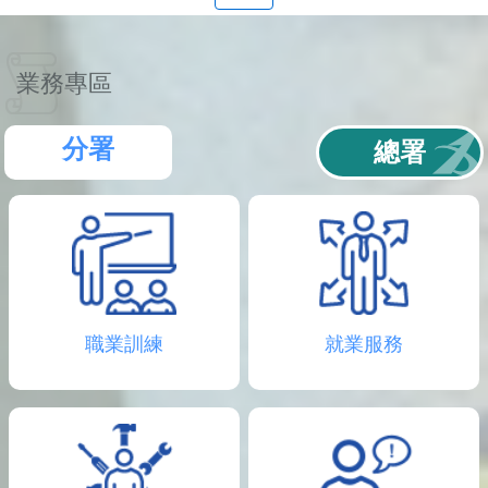
聯
絡
資
訊
業務專區
分
機
表
分署
總署
職業訓練
就業服務