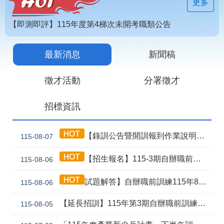
見
更多
問
答
【即測即評】115年度第4梯次未開考職類公告
為
【技能檢定】115年第4梯次即測即評及發證受理報名職類及期程說明
民
最新消息
新聞稿
115年第2期自辦在職人員進修訓練甄試榜單
服
務
徵才活動
分署徵才
網
回
招標資訊
站
首
導
頁
覽
【錄訓公告暨開訓報到作業說明】115年第3期自辦職前8月5日甄試班級
115-08-07
English
民
【招生報名】115-3期自辦職前產訓合作(漢翔公司)-電腦數值控制機械班
115-08-06
意
信
箱
試題解答】自辦職前訓練115年8月5日甄試解答公告
115-08-06
常
雙
【延長招訓】115年第3期自辦職前訓練「應用電子(太陽能光電技術應用)」延長招生報名
115-08-05
見
語
問
詞