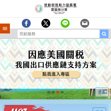
跳到主要內容區塊
訊
息
中
心
手機側欄
分
署
簡
介
業
務
專
區
相
關
連
更多
結
常