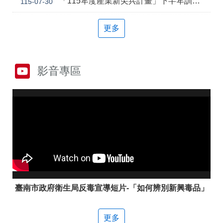
「115年度產業新尖兵計畫」下半年訓練課程
115-07-30
答
彙
雲
RSS
更多
嘉
南
分
署
影音專區
資
源
手
冊
隱
政
私
府
權
網
及
站
安
資
全
料
政
開
策
放
臺南市政府衛生局反毒宣導短片-「如何辨別新興毒品」
宣
告
更多