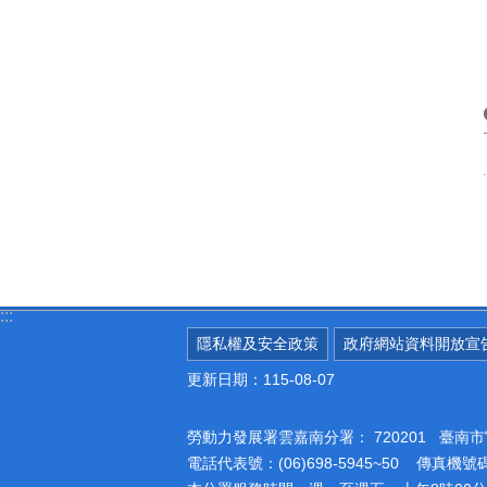
:::
隱私權及安全政策
政府網站資料開放宣
更新日期：115-08-07
勞動力發展署雲嘉南分署：
720201 臺
電話代表號：(06)698-5945~50 傳真機號碼：