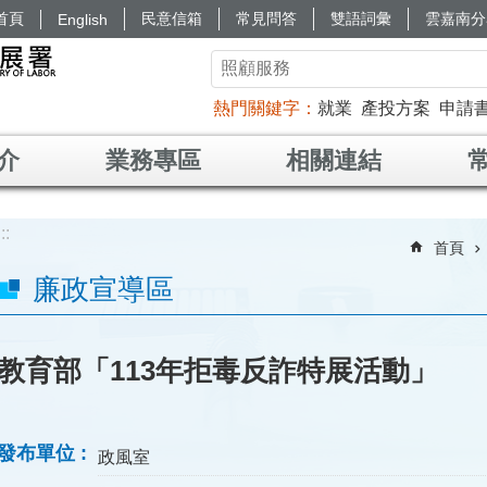
首頁
民意信箱
常見問答
雙語詞彙
雲嘉南分
English
熱門關鍵字
就業
產投方案
申請
介
業務專區
相關連結
:::
首頁
廉政宣導區
教育部「113年拒毒反詐特展活動」
發布單位
政風室