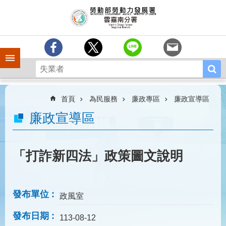
跳到主要內容區塊
訊
息
中
心
手機側欄
分
署
簡
介
首頁
為民服務
廉政專區
廉政宣導區
業
廉政宣導區
務
專
區
「打詐新四法」政策圖文說明
相
關
連
發布單位
政風室
結
發布日期
常
113-08-12