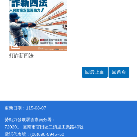
答
彙
雲
RSS
嘉
南
分
署
資
源
手
打詐新四法
冊
回最上面
回首頁
隱
政
私
府
權
網
及
站
安
資
全
料
更新日期：115-08-07
政
開
策
放
勞動力發展署雲嘉南分署：
宣
告
720201 臺南市官田區二鎮里工業路40號
電話代表號：(06)698-5945~50