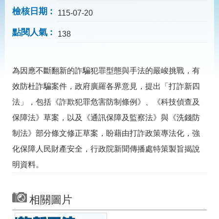
見
檢核日期
問
115-07-20
答
點閱人氣
138
為
民
服
為因應不斷翻新的詐騙犯罪型態與手法的嚴峻挑戰，有
務
效防杜詐騙案件，政府廣羅各界意見，提出「打詐新四
網
回
法」，包括《詐欺犯罪危害防制條例》、《科技偵查及
站
首
保障法》草案，以及《通訊保障及監察法》與《洗錢防
導
頁
覽
制法》部分條文修正草案，盼藉由打詐政策專法化，強
English
民
化保障人民財產安全，行政院新聞傳播處特策製旨揭說
意
明資料。
信
箱
常
雙
相關圖片
見
語
問
詞