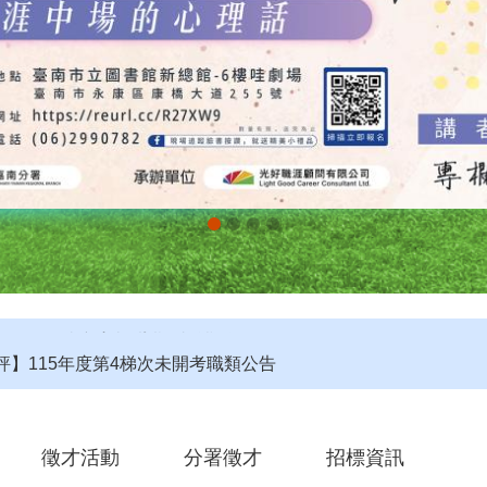
評】115年度第4梯次未開考職類公告
定】115年第4梯次即測即評及發證受理報名職類及期程說明
第2期自辦在職人員進修訓練甄試榜單
徵才活動
分署徵才
招標資訊