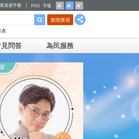
署資源手冊
RSS
字級
進階搜尋
書表
常見問答
為民服務