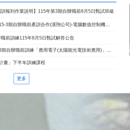
訓報到作業說明】115年第3期自辦職前8月5日甄試班級
5-3期自辦職前產訓合作(漢翔公司)-電腦數值控制機械班
職前訓練115年8月5日甄試解答公告
期自辦職前訓練「應用電子(太陽能光電技術應用)」延長招生報名
兵計畫」下半年訓練課程
更多