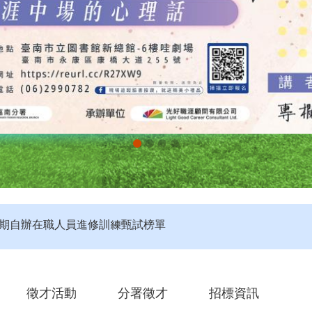
第2期自辦在職人員進修訓練甄試榜單
評】115年度第4梯次未開考職類公告
定】115年第4梯次即測即評及發證受理報名職類及期程說明
徵才活動
分署徵才
招標資訊