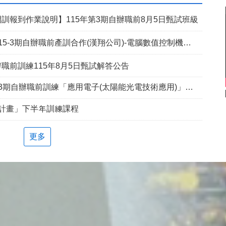
訓報到作業說明】115年第3期自辦職前8月5日甄試班級
5-3期自辦職前產訓合作(漢翔公司)-電腦數值控制機械班
職前訓練115年8月5日甄試解答公告
期自辦職前訓練「應用電子(太陽能光電技術應用)」延長招生報名
兵計畫」下半年訓練課程
更多