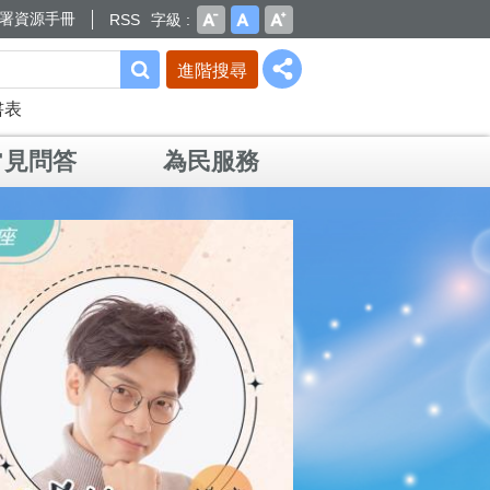
署資源手冊
RSS
字級
進階搜尋
書表
常見問答
為民服務