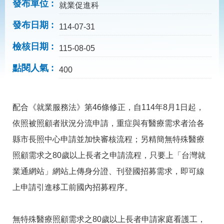
見
發布單位
就業促進科
問
答
發布日期
114-07-31
為
檢核日期
115-08-05
民
服
點閱人氣
400
務
網
回
配合《就業服務法》第46條修正，自114年8月1日起，
站
首
導
頁
依照被照顧者狀況分流申請，重症與有醫療需求者洽各
覽
縣市長照中心申請並加快審核流程；另精簡無特殊醫療
English
民
照顧需求之80歲以上長者之申請流程，只要上「台灣就
意
信
業通網站」網站上傳身分證、刊登國招募需求，即可線
箱
上申請引進移工前國內招募程序。
常
雙
見
語
問
詞
無特殊醫療照顧需求之80歲以上長者申請家庭看護工，