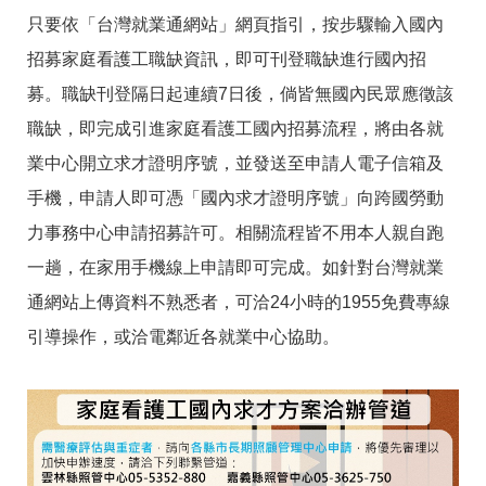
答
彙
只要依「台灣就業通網站」網頁指引，按步驟輸入國內
雲
RSS
招募家庭看護工職缺資訊，即可刊登職缺進行國內招
嘉
南
募。職缺刊登隔日起連續7日後，倘皆無國內民眾應徵該
分
職缺，即完成引進家庭看護工國內招募流程，將由各就
署
資
業中心開立求才證明序號，並發送至申請人電子信箱及
源
手
手機，申請人即可憑「國內求才證明序號」向跨國勞動
冊
力事務中心申請招募許可。相關流程皆不用本人親自跑
隱
政
一趟，在家用手機線上申請即可完成。如針對台灣就業
私
府
通網站上傳資料不熟悉者，可洽24小時的1955免費專線
權
網
及
站
引導操作，或洽電鄰近各就業中心協助。
安
資
全
料
政
開
策
放
宣
告