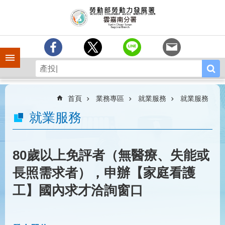
跳到主要內容區塊
訊
息
中
心
手機側欄
分
署
簡
介
首頁
業務專區
就業服務
就業服務
業
就業服務
務
專
區
80歲以上免評者（無醫療、失能或
相
長照需求者），申辦【家庭看護
關
連
工】國內求才洽詢窗口
結
常