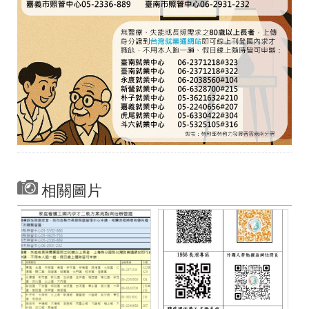
聯
絡
資
訊
分
機
表
相關圖片