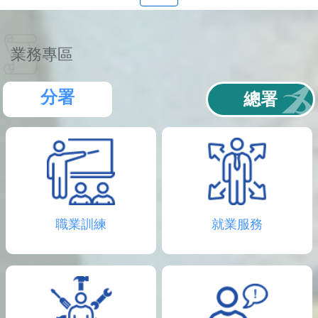
聯
絡
資
訊
業務專區
分
機
表
分署
總署
職業訓練
就業服務