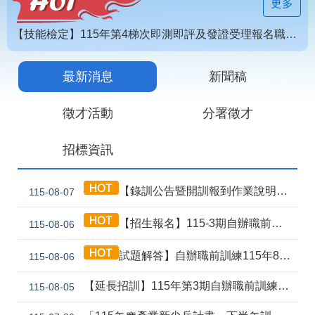
見
更多
問
答
【技能檢定】115年第4梯次即測即評及發證受理報名職類及期程說明
為
115年第2期自辦在職人員進修訓練甄試榜單
民
最新消息
新聞稿
【即測即評】115年度第4梯次未開考職類公告
服
務
徵才活動
分署徵才
網
回
招標資訊
站
首
導
頁
覽
【錄訓公告暨開訓報到作業說明】115年第3期自辦職前8月5日甄試班級
115-08-07
English
民
【招生報名】115-3期自辦職前產訓合作(漢翔公司)-電腦數值控制機械班
115-08-06
意
信
箱
試題解答】自辦職前訓練115年8月5日甄試解答公告
115-08-06
常
雙
【延長招訓】115年第3期自辦職前訓練「應用電子(太陽能光電技術應用)」延長招生報名
115-08-05
見
語
問
詞