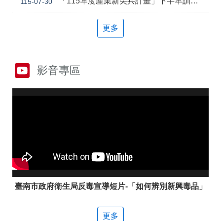
「115年度產業新尖兵計畫」下半年訓練課程
115-07-30
答
彙
雲
RSS
更多
嘉
南
分
署
影音專區
資
源
手
冊
隱
政
私
府
權
網
及
站
安
資
全
料
政
開
策
放
臺南市政府衛生局反毒宣導短片-「如何辨別新興毒品」
宣
告
更多