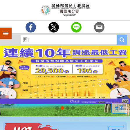
跳到主要內容區塊
訊
息
中
心
手機側欄
分
署
簡
介
業
務
專
區
相
關
連
更多
結
常