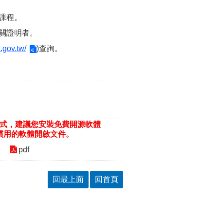
課程。
關證明者。
a.gov.tw/
)查詢。
格式，建議您安裝免費開源軟體
ill/)或以您慣用的軟體開啟文件。
pdf
回最上面
回首頁