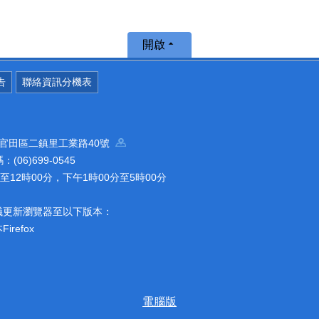
開啟
告
聯絡資訊分機表
南市官田區二鎮里工業路40號
(06)699-0545
12時00分，下午1時00分至5時00分
議更新瀏覽器至以下版本：
refox
電腦版